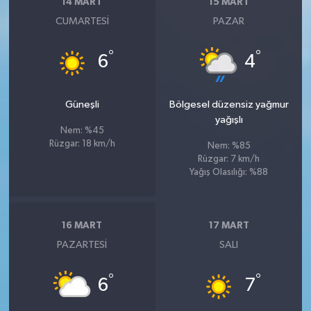
14 MART
15 MART
CUMARTESI
PAZAR
°
°
6
4
Güneşli
Bölgesel düzensiz yağmur
yağışlı
Nem: %45
Rüzgar: 18 km/h
Nem: %85
Rüzgar: 7 km/h
Yağış Olasılığı: %88
16 MART
17 MART
PAZARTESI
SALI
°
°
6
7