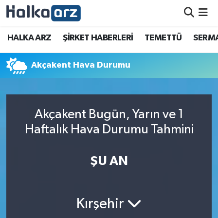
HALKA ARZ
HALKA ARZ
ŞİRKET HABERLERİ
TEMETTÜ
SERMA
SERMAYE ARTIRIMI
Akçakent Hava Durumu
ŞİRKET HABERLERİ
TEMETTÜ
Akçakent Bugün, Yarın ve 1
Haftalık Hava Durumu Tahmini
İletişim
ŞU AN
Kırşehir