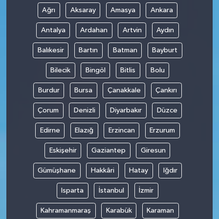
Ağrı
Aksaray
Amasya
Ankara
Antalya
Ardahan
Artvin
Aydın
Balıkesir
Bartın
Batman
Bayburt
Bilecik
Bingöl
Bitlis
Bolu
Burdur
Bursa
Çanakkale
Çankırı
Çorum
Denizli
Diyarbakır
Düzce
Edirne
Elazığ
Erzincan
Erzurum
Eskişehir
Gaziantep
Giresun
Gümüşhane
Hakkâri
Hatay
Iğdır
Isparta
İstanbul
İzmir
Kahramanmaraş
Karabük
Karaman