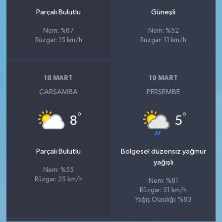
Parçalı Bulutlu
Güneşli
Nem: %67
Nem: %52
Rüzgar: 15 km/h
Rüzgar: 11 km/h
18 MART
19 MART
ÇARŞAMBA
PERŞEMBE
°
°
8
5
Parçalı Bulutlu
Bölgesel düzensiz yağmur
yağışlı
Nem: %55
Rüzgar: 25 km/h
Nem: %81
Rüzgar: 31 km/h
Yağış Olasılığı: %83