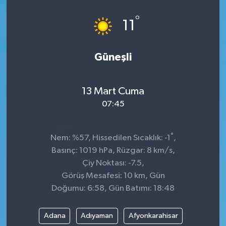
°
11
Güneşli
13 Mart Cuma
07:45
°
Nem: %57, Hissedilen Sıcaklık: -1
,
Basınç: 1019 hPa, Rüzgar: 8 km/s,
Çiy Noktası: -7.5,
Görüş Mesafesi: 10 km, Gün
Doğumu: 6:58, Gün Batımı: 18:48
Adana
Adıyaman
Afyonkarahisar