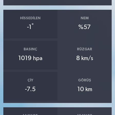
HISSEDILEN
NEM
°
-1
%57
BASINÇ
RÜZGAR
1019
8
hpa
km/s
ÇIY
GÖRÜŞ
-7.5
10
km