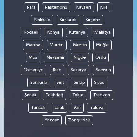
Kars
Kastamonu
Kayseri
Kilis
Kırıkkale
Kırklareli
Kırşehir
Kocaeli
Konya
Kütahya
Malatya
Manisa
Mardin
Mersin
Muğla
Muş
Nevşehir
Niğde
Ordu
Osmaniye
Rize
Sakarya
Samsun
Şanlıurfa
Siirt
Sinop
Sivas
Şırnak
Tekirdağ
Tokat
Trabzon
Tunceli
Uşak
Van
Yalova
Yozgat
Zonguldak