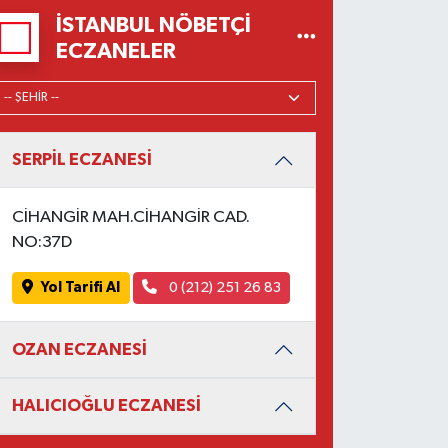
İSTANBUL NÖBETÇI
ECZANELER
SERPİL ECZANESİ
CİHANGİR MAH.CİHANGİR CAD.
NO:37D
Yol Tarifi Al
0 (212) 251 26 83
OZAN ECZANESİ
HALICIOĞLU ECZANESİ