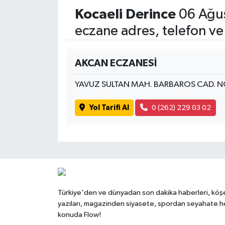
Kocaeli Derince
06 Ağus
eczane adres, telefon ve
AKCAN ECZANESİ
YAVUZ SULTAN MAH. BARBAROS CAD. N
Yol Tarifi Al
0 (262) 229 03 02
Türkiye'den ve dünyadan son dakika haberleri, köş
yazıları, magazinden siyasete, spordan seyahate h
konuda Flow!