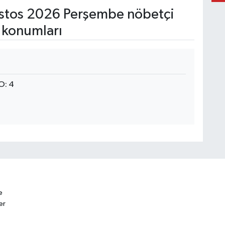
tos 2026 Perşembe nöbetçi
 konumları
O: 4
e
er