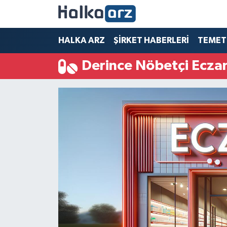
HALKA ARZ
HALKA ARZ
ŞİRKET HABERLERİ
TEMET
Derince Nöbetçi Ecza
SERMAYE ARTIRIMI
ŞİRKET HABERLERİ
TEMETTÜ
İletişim