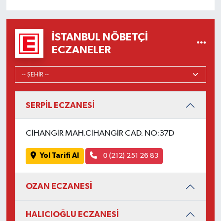
İSTANBUL NÖBETÇI
ECZANELER
SERPİL ECZANESİ
CİHANGİR MAH.CİHANGİR CAD. NO:37D
Yol Tarifi Al
0 (212) 251 26 83
OZAN ECZANESİ
HALICIOĞLU ECZANESİ