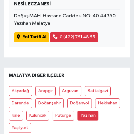
NESİL ECZANESİ
Doğuş MAH. Hastane Caddesi NO: 40 44350
Yazıhan Malatya
Yol Tarifi Al
0 (422) 751 48 55
MALATYA DIĞER İLÇELER
Akçadağ
Arapgir
Arguvan
Battalgazi
Darende
Doğanşehir
Doğanyol
Hekimhan
Kale
Kuluncak
Pütürge
Yazıhan
Yeşilyurt