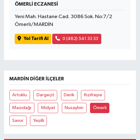
ÖMERLİ ECZANESİ
Yeni Mah. Hastane Cad. 3086 Sok. No:7/2
Ömerli/MARDİN
Yol Tarifi Al
0 (482) 541 33 33
MARDIN DIĞER İLÇELER
Artuklu
Dargeçit
Derik
Kızıltepe
Mazıdağı
Midyat
Nusaybin
Ömerli
Savur
Yeşilli