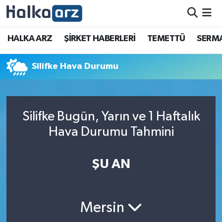
HALKA ARZ
HALKA ARZ
ŞİRKET HABERLERİ
TEMETTÜ
SERMA
SERMAYE ARTIRIMI
Silifke Hava Durumu
ŞİRKET HABERLERİ
TEMETTÜ
Silifke Bugün, Yarın ve 1 Haftalık
Hava Durumu Tahmini
İletişim
ŞU AN
Mersin