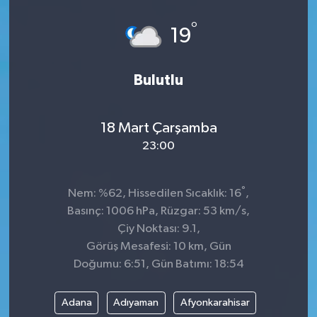
°
19
Bulutlu
18 Mart Çarşamba
23:00
°
Nem: %62, Hissedilen Sıcaklık: 16
,
Basınç: 1006 hPa, Rüzgar: 53 km/s,
Çiy Noktası: 9.1,
Görüş Mesafesi: 10 km, Gün
Doğumu: 6:51, Gün Batımı: 18:54
Adana
Adıyaman
Afyonkarahisar