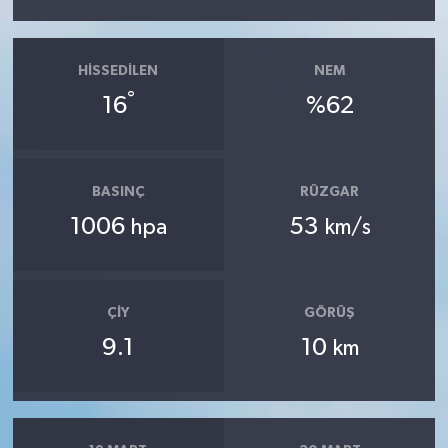
HISSEDILEN
NEM
°
16
%62
BASINÇ
RÜZGAR
1006
53
hpa
km/s
ÇIY
GÖRÜŞ
9.1
10
km