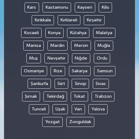
Kars
Kastamonu
Kayseri
Kilis
Kırıkkale
Kırklareli
Kırşehir
Kocaeli
Konya
Kütahya
Malatya
Manisa
Mardin
Mersin
Muğla
Muş
Nevşehir
Niğde
Ordu
Osmaniye
Rize
Sakarya
Samsun
Şanlıurfa
Siirt
Sinop
Sivas
Şırnak
Tekirdağ
Tokat
Trabzon
Tunceli
Uşak
Van
Yalova
Yozgat
Zonguldak