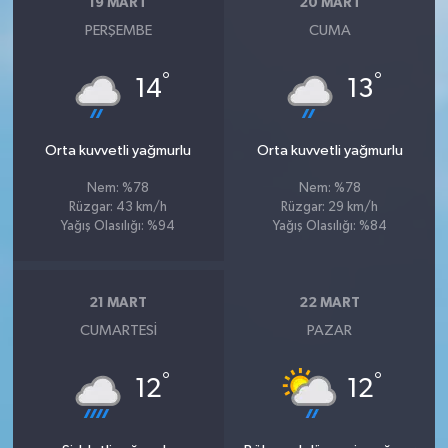
19 MART
20 MART
PERŞEMBE
CUMA
°
°
14
13
Orta kuvvetli yağmurlu
Orta kuvvetli yağmurlu
Nem: %78
Nem: %78
Rüzgar: 43 km/h
Rüzgar: 29 km/h
Yağış Olasılığı: %94
Yağış Olasılığı: %84
21 MART
22 MART
CUMARTESI
PAZAR
°
°
12
12