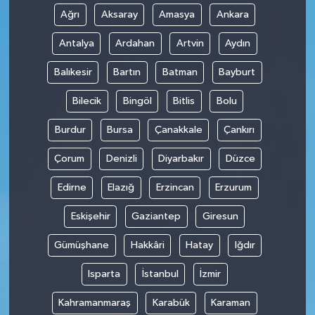
Ağrı
Aksaray
Amasya
Ankara
Antalya
Ardahan
Artvin
Aydın
Balıkesir
Bartın
Batman
Bayburt
Bilecik
Bingöl
Bitlis
Bolu
Burdur
Bursa
Çanakkale
Çankırı
Çorum
Denizli
Diyarbakır
Düzce
Edirne
Elazığ
Erzincan
Erzurum
Eskişehir
Gaziantep
Giresun
Gümüşhane
Hakkâri
Hatay
Iğdır
Isparta
İstanbul
İzmir
Kahramanmaraş
Karabük
Karaman