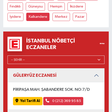
Fındıklı
Güneysu
Hemşin
İkizdere
İyidere
Kalkandere
Merkez
Pazar
İSTANBUL NÖBETÇI
ECZANELER
GÜLERYÜZ ECZANESİ
PİRİPAŞA MAH. ŞABANDERE SOK. NO:7/D
Yol Tarifi Al
0 (212) 369 95 85