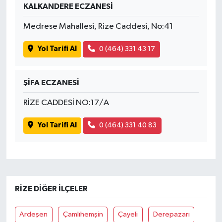
KALKANDERE ECZANESİ
Medrese Mahallesi, Rize Caddesi, No:41
Yol Tarifi Al
0 (464) 331 43 17
ŞİFA ECZANESİ
RİZE CADDESİ NO:17/A
Yol Tarifi Al
0 (464) 331 40 83
RIZE DIĞER İLÇELER
Ardeşen
Çamlıhemşin
Çayeli
Derepazarı