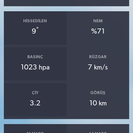
HISSEDILEN
NEM
°
9
%71
BASINÇ
RÜZGAR
1023
7
hpa
km/s
ÇIY
GÖRÜŞ
3.2
10
km