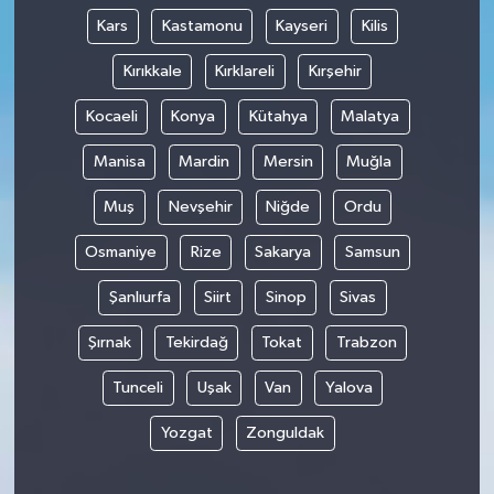
Kars
Kastamonu
Kayseri
Kilis
Kırıkkale
Kırklareli
Kırşehir
Kocaeli
Konya
Kütahya
Malatya
Manisa
Mardin
Mersin
Muğla
Muş
Nevşehir
Niğde
Ordu
Osmaniye
Rize
Sakarya
Samsun
Şanlıurfa
Siirt
Sinop
Sivas
Şırnak
Tekirdağ
Tokat
Trabzon
Tunceli
Uşak
Van
Yalova
Yozgat
Zonguldak