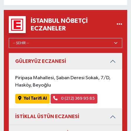
İSTANBUL NÖBETÇI
ECZANELER
GÜLERYÜZ ECZANESİ
Piripaşa Mahallesi, Şaban Deresi Sokak, 7/D,
Hasköy, Beyoğlu
Yol Tarifi Al
0 (212) 369 95 85
İSTİKLAL ÜSTÜN ECZANESİ