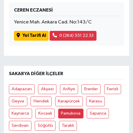
CEREN ECZANESİ
Yenice Mah. Ankara Cad. No:143/C
Yol Tarifi Al
0 (264) 551 22 33
SAKARYA DIĞER İLÇELER
Adapazarı
Akyazı
Arifiye
Erenler
Ferizli
Geyve
Hendek
Karapürçek
Karasu
Kaynarca
Kocaali
Pamukova
Sapanca
Serdivan
Söğütlü
Taraklı