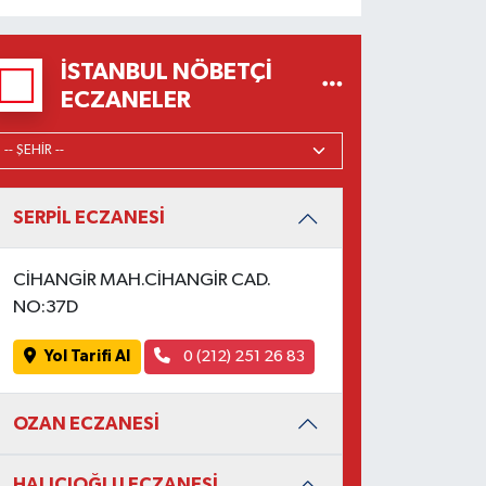
İSTANBUL NÖBETÇI
ECZANELER
SERPİL ECZANESİ
CİHANGİR MAH.CİHANGİR CAD.
NO:37D
Yol Tarifi Al
0 (212) 251 26 83
OZAN ECZANESİ
HALICIOĞLU ECZANESİ