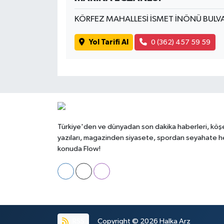
KÖRFEZ MAHALLESİ İSMET İNÖNÜ BULV
Yol Tarifi Al
0 (362) 457 59 59
Türkiye'den ve dünyadan son dakika haberleri, köş
yazıları, magazinden siyasete, spordan seyahate h
konuda Flow!
RSS
Copyright © 2026
Halka Arz