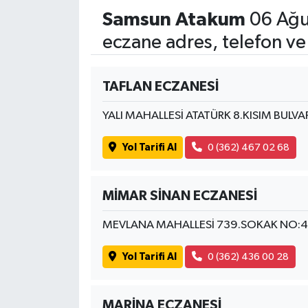
Samsun Atakum
06 Ağu
eczane adres, telefon ve
TAFLAN ECZANESİ
YALI MAHALLESİ ATATÜRK 8.KISIM BULVA
Yol Tarifi Al
0 (362) 467 02 68
MİMAR SİNAN ECZANESİ
MEVLANA MAHALLESİ 739.SOKAK NO:
Yol Tarifi Al
0 (362) 436 00 28
MARİNA ECZANESİ