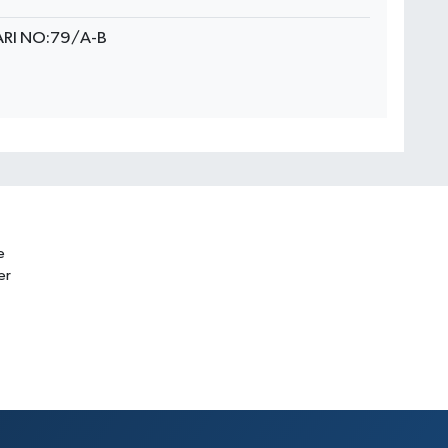
ARI NO:79/A-B
e
er