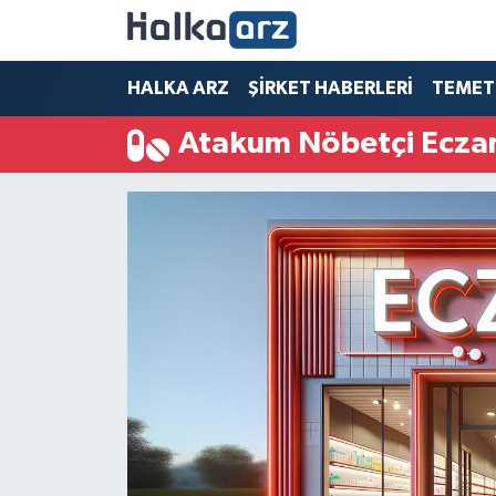
HALKA ARZ
HALKA ARZ
ŞİRKET HABERLERİ
TEMET
Atakum Nöbetçi Ecza
SERMAYE ARTIRIMI
ŞİRKET HABERLERİ
TEMETTÜ
İletişim