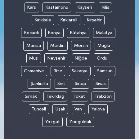
Kars
Kastamonu
Kayseri
Kilis
Kırıkkale
Kırklareli
Kırşehir
Kocaeli
Konya
Kütahya
Malatya
Manisa
Mardin
Mersin
Muğla
Muş
Nevşehir
Niğde
Ordu
Osmaniye
Rize
Sakarya
Samsun
Şanlıurfa
Siirt
Sinop
Sivas
Şırnak
Tekirdağ
Tokat
Trabzon
Tunceli
Uşak
Van
Yalova
Yozgat
Zonguldak