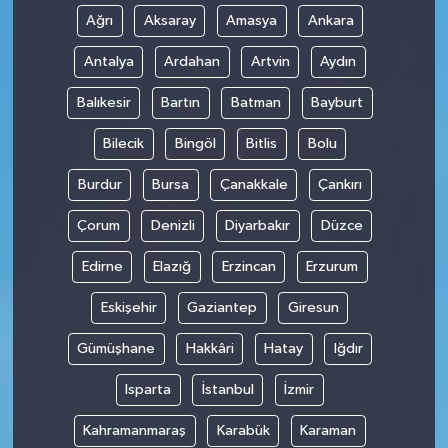
Ağrı
Aksaray
Amasya
Ankara
Antalya
Ardahan
Artvin
Aydın
Balıkesir
Bartın
Batman
Bayburt
Bilecik
Bingöl
Bitlis
Bolu
Burdur
Bursa
Çanakkale
Çankırı
Çorum
Denizli
Diyarbakır
Düzce
Edirne
Elazığ
Erzincan
Erzurum
Eskişehir
Gaziantep
Giresun
Gümüşhane
Hakkâri
Hatay
Iğdır
Isparta
İstanbul
İzmir
Kahramanmaraş
Karabük
Karaman