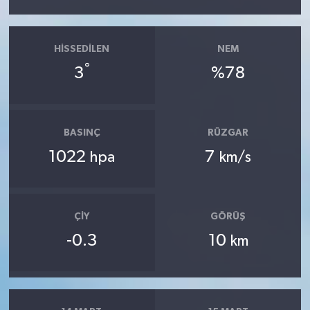
HISSEDILEN
NEM
°
3
%78
BASINÇ
RÜZGAR
1022
7
hpa
km/s
ÇIY
GÖRÜŞ
-0.3
10
km