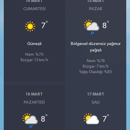
14 MART
15 MART
CUMARTESI
PAZAR
°
°
7
8
Güneşli
Bölgesel düzensiz yağmur
yağışlı
Nem: %70
Rüzgar: 13 km/h
Nem: %78
Rüzgar: 7 km/h
Yağış Olasılığı: %85
16 MART
17 MART
PAZARTESI
SALI
°
°
8
7