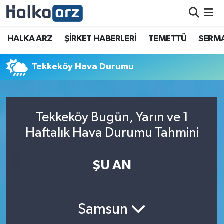
HALKA ARZ
HALKA ARZ
ŞİRKET HABERLERİ
TEMETTÜ
SERMA
SERMAYE ARTIRIMI
Tekkeköy Hava Durumu
ŞİRKET HABERLERİ
TEMETTÜ
Tekkeköy Bugün, Yarın ve 1
Haftalık Hava Durumu Tahmini
İletişim
ŞU AN
Samsun