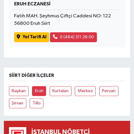
ERUH ECZANESİ
Fatih MAH. Şeyhmus Çiftçi Caddesi NO: 122
56800 Eruh Siirt
Yol Tarifi Al
0 (484) 311 26 00
SIIRT DIĞER İLÇELER
Baykan
Eruh
Kurtalan
Merkez
Pervari
Şirvan
Tillo
İSTANBUL NÖBETÇI