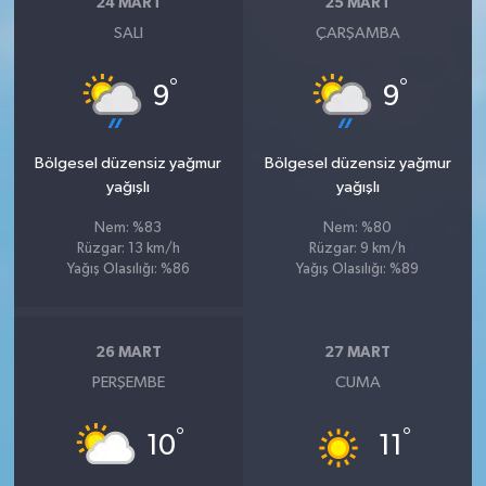
24 MART
25 MART
SALI
ÇARŞAMBA
°
°
9
9
Bölgesel düzensiz yağmur
Bölgesel düzensiz yağmur
yağışlı
yağışlı
Nem: %83
Nem: %80
Rüzgar: 13 km/h
Rüzgar: 9 km/h
Yağış Olasılığı: %86
Yağış Olasılığı: %89
26 MART
27 MART
PERŞEMBE
CUMA
°
°
10
11