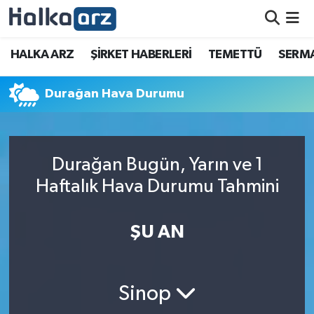
HALKA ARZ
HALKA ARZ
ŞİRKET HABERLERİ
TEMETTÜ
SERMA
SERMAYE ARTIRIMI
Durağan Hava Durumu
ŞİRKET HABERLERİ
TEMETTÜ
Durağan Bugün, Yarın ve 1
Haftalık Hava Durumu Tahmini
İletişim
ŞU AN
Sinop