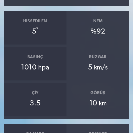
HISSEDILEN
NEM
°
5
%92
BASINÇ
RÜZGAR
1010
5
hpa
km/s
ÇIY
GÖRÜŞ
3.5
10
km