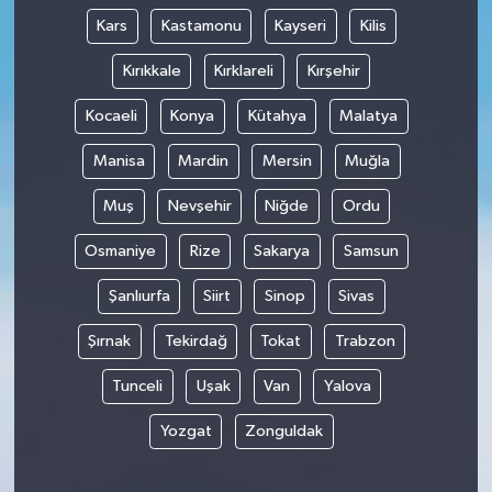
Kars
Kastamonu
Kayseri
Kilis
Kırıkkale
Kırklareli
Kırşehir
Kocaeli
Konya
Kütahya
Malatya
Manisa
Mardin
Mersin
Muğla
Muş
Nevşehir
Niğde
Ordu
Osmaniye
Rize
Sakarya
Samsun
Şanlıurfa
Siirt
Sinop
Sivas
Şırnak
Tekirdağ
Tokat
Trabzon
Tunceli
Uşak
Van
Yalova
Yozgat
Zonguldak