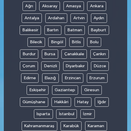
Ağrı
Aksaray
Amasya
Ankara
Antalya
Ardahan
Artvin
Aydın
Balıkesir
Bartın
Batman
Bayburt
Bilecik
Bingöl
Bitlis
Bolu
Burdur
Bursa
Çanakkale
Çankırı
Çorum
Denizli
Diyarbakır
Düzce
Edirne
Elazığ
Erzincan
Erzurum
Eskişehir
Gaziantep
Giresun
Gümüşhane
Hakkâri
Hatay
Iğdır
Isparta
İstanbul
İzmir
Kahramanmaraş
Karabük
Karaman