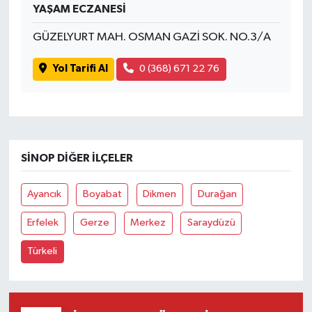
YAŞAM ECZANESİ
GÜZELYURT MAH. OSMAN GAZİ SOK. NO.3/A
Yol Tarifi Al
0 (368) 671 22 76
SINOP DIĞER İLÇELER
Ayancık
Boyabat
Dikmen
Durağan
Erfelek
Gerze
Merkez
Saraydüzü
Türkeli