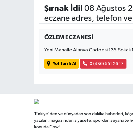
Şırnak İdil
08 Ağustos 2
eczane adres, telefon ve
ÖZLEM ECZANESİ
Yeni Mahalle Alanya Caddesi 135.Soka
Yol Tarifi Al
0 (486) 551 26 17
Türkiye'den ve dünyadan son dakika haberleri, köş
yazıları, magazinden siyasete, spordan seyahate h
konuda Flow!