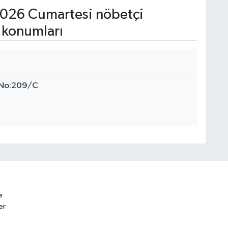
026 Cumartesi nöbetçi
 konumları
k No:209/C
e
er