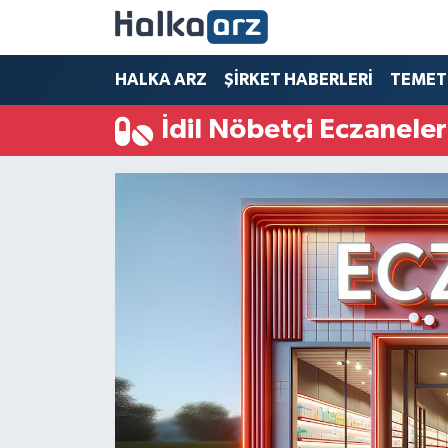
HALKA ARZ
HALKA ARZ
ŞİRKET HABERLERİ
TEMET
İdil Nöbetçi Eczaneler
SERMAYE ARTIRIMI
ŞİRKET HABERLERİ
TEMETTÜ
İletişim