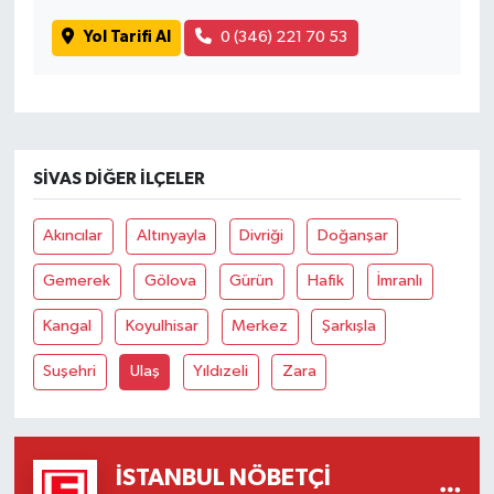
Yol Tarifi Al
0 (346) 221 70 53
SIVAS DIĞER İLÇELER
Akıncılar
Altınyayla
Divriği
Doğanşar
Gemerek
Gölova
Gürün
Hafik
İmranlı
Kangal
Koyulhisar
Merkez
Şarkışla
Suşehri
Ulaş
Yıldızeli
Zara
İSTANBUL NÖBETÇI