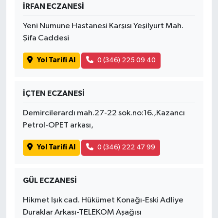
İRFAN ECZANESİ
Yeni Numune Hastanesi Karşısı Yeşilyurt Mah.
Şifa Caddesi
Yol Tarifi Al
0 (346) 225 09 40
İÇTEN ECZANESİ
Demircilerardı mah.27-22 sok.no:16.,Kazancı
Petrol-OPET arkası,
Yol Tarifi Al
0 (346) 222 47 99
GÜL ECZANESİ
Hikmet Işık cad. Hükümet Konağı-Eski Adliye
Duraklar Arkası-TELEKOM Aşağısı