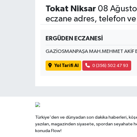
Tokat Niksar
08 Ağusto
eczane adres, telefon ve
ERGÜDEN ECZANESİ
GAZİOSMANPAŞA MAH.MEHMET AKİF E
Yol Tarifi Al
0 (356) 502 47 93
Türkiye'den ve dünyadan son dakika haberleri, köş
yazıları, magazinden siyasete, spordan seyahate h
konuda Flow!