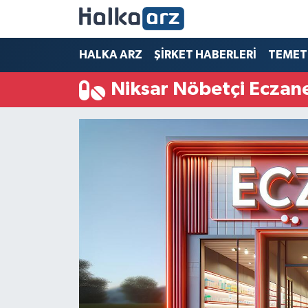
HALKA ARZ
HALKA ARZ
ŞİRKET HABERLERİ
TEMET
Niksar Nöbetçi Eczan
SERMAYE ARTIRIMI
ŞİRKET HABERLERİ
TEMETTÜ
İletişim