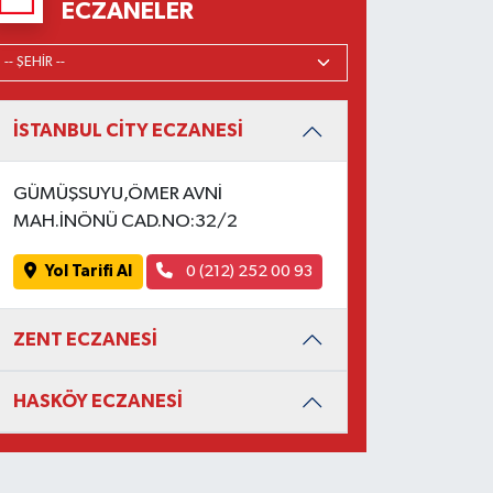
ECZANELER
İSTANBUL CİTY ECZANESİ
GÜMÜŞSUYU,ÖMER AVNİ
MAH.İNÖNÜ CAD.NO:32/2
Yol Tarifi Al
0 (212) 252 00 93
ZENT ECZANESİ
HASKÖY ECZANESİ