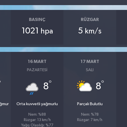
BASINÇ
RÜZGAR
1021
5
hpa
km/s
16 MART
17 MART
PAZARTESI
SALI
°
°
°
8
8
ağmur
Orta kuvvetli yağmurlu
Parçalı Bulutlu
Nem: %88
Nem: %78
Rüzgar: 13 km/h
Rüzgar: 7 km/h
Yağış Olasılığı: %77