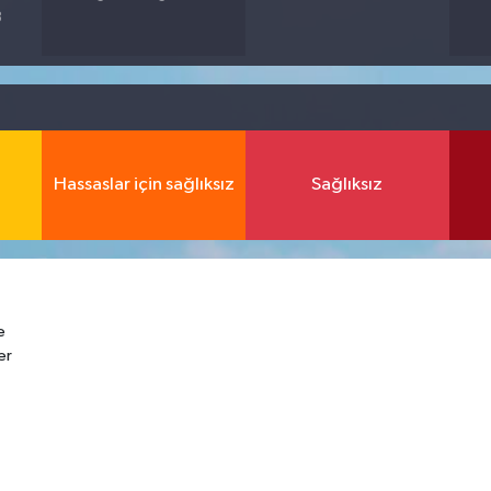
8
Hassaslar için sağlıksız
Sağlıksız
e
er