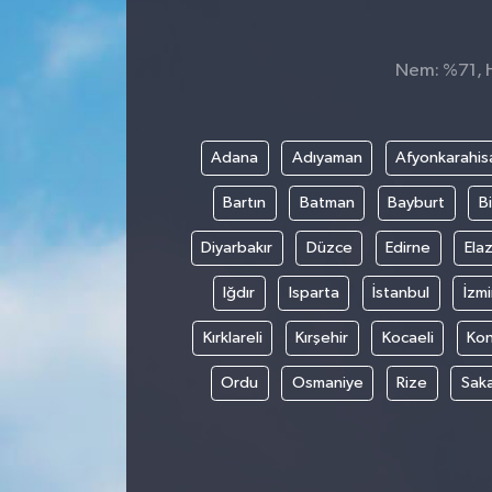
Nem: %71, H
Adana
Adıyaman
Afyonkarahis
Bartın
Batman
Bayburt
Bi
Diyarbakır
Düzce
Edirne
Elaz
Iğdır
Isparta
İstanbul
İzmi
Kırklareli
Kırşehir
Kocaeli
Ko
Ordu
Osmaniye
Rize
Sak