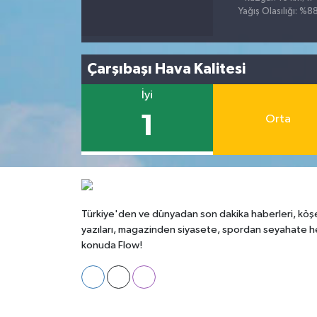
Yağış Olasılığı: %8
Çarşıbaşı Hava Kalitesi
İyi
1
Orta
Türkiye'den ve dünyadan son dakika haberleri, köş
yazıları, magazinden siyasete, spordan seyahate h
konuda Flow!