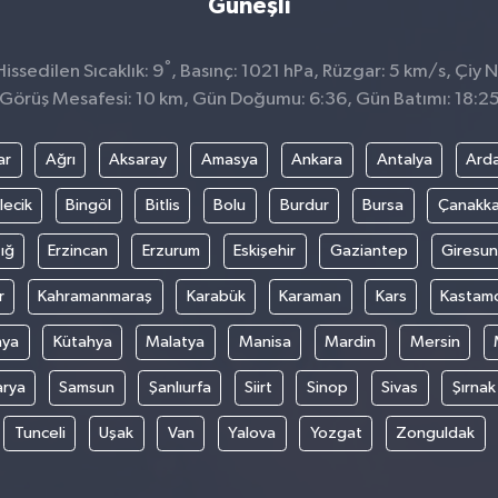
Güneşli
°
issedilen Sıcaklık: 9
, Basınç: 1021 hPa, Rüzgar: 5 km/s, Çiy N
Görüş Mesafesi: 10 km, Gün Doğumu: 6:36, Gün Batımı: 18:2
ar
Ağrı
Aksaray
Amasya
Ankara
Antalya
Ard
lecik
Bingöl
Bitlis
Bolu
Burdur
Bursa
Çanakka
ığ
Erzincan
Erzurum
Eskişehir
Gaziantep
Giresun
r
Kahramanmaraş
Karabük
Karaman
Kars
Kastam
nya
Kütahya
Malatya
Manisa
Mardin
Mersin
arya
Samsun
Şanlıurfa
Siirt
Sinop
Sivas
Şırnak
Tunceli
Uşak
Van
Yalova
Yozgat
Zonguldak