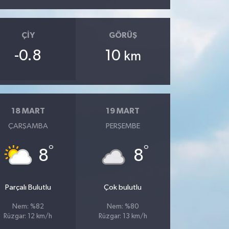
ÇIY
GÖRÜŞ
-0.8
10
km
18 MART
19 MART
ÇARŞAMBA
PERŞEMBE
°
°
8
8
Parçalı Bulutlu
Çok bulutlu
Nem: %82
Nem: %80
Rüzgar: 12 km/h
Rüzgar: 13 km/h