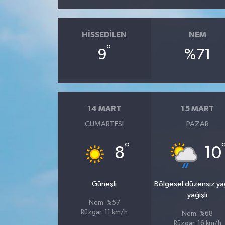
HISSEDILEN
NEM
°
9
%71
14 MART
15 MART
CUMARTESI
PAZAR
°
8
10
Güneşli
Bölgesel düzensiz y
yağışlı
Nem: %57
Rüzgar: 11 km/h
Nem: %68
Rüzgar: 16 km/h