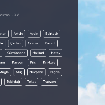
oktası: -0.8,
5
ahan
Artvin
Aydın
Balıkesir
le
Çankırı
Çorum
Denizli
Gümüşhane
Hakkâri
Hatay
onu
Kayseri
Kilis
Kırıkkale
Muğla
Muş
Nevşehir
Niğde
Tekirdağ
Tokat
Trabzon