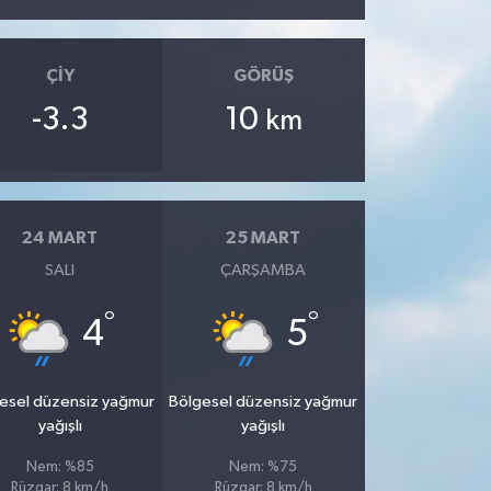
ÇIY
GÖRÜŞ
-3.3
10
km
24 MART
25 MART
SALI
ÇARŞAMBA
°
°
4
5
esel düzensiz yağmur
Bölgesel düzensiz yağmur
yağışlı
yağışlı
Nem: %85
Nem: %75
Rüzgar: 8 km/h
Rüzgar: 8 km/h