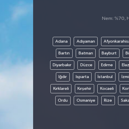
Nem: %70, Hi
Adana
Adıyaman
Afyonkarahis
Bartın
Batman
Bayburt
Bi
Diyarbakır
Düzce
Edirne
Elaz
Iğdır
Isparta
İstanbul
İzmi
Kırklareli
Kırşehir
Kocaeli
Ko
Ordu
Osmaniye
Rize
Sak