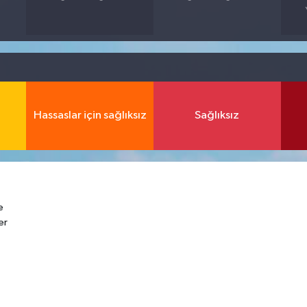
Hassaslar için sağlıksız
Sağlıksız
e
er