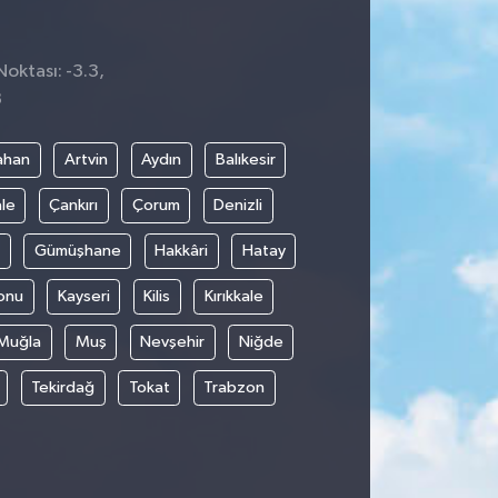
Noktası: -3.3,
3
ahan
Artvin
Aydın
Balıkesir
le
Çankırı
Çorum
Denizli
Gümüşhane
Hakkâri
Hatay
onu
Kayseri
Kilis
Kırıkkale
Muğla
Muş
Nevşehir
Niğde
Tekirdağ
Tokat
Trabzon