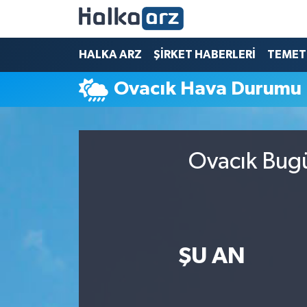
HALKA ARZ
HALKA ARZ
ŞİRKET HABERLERİ
TEMET
Ovacık Hava Durumu
SERMAYE ARTIRIMI
ŞİRKET HABERLERİ
Ovacık Bugü
TEMETTÜ
İletişim
ŞU AN