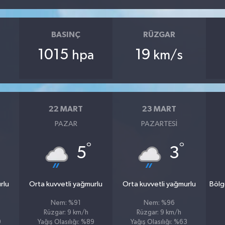
BASINÇ
RÜZGAR
1015
19
hpa
km/s
22 MART
23 MART
PAZAR
PAZARTESI
°
°
5
3
rlu
Orta kuvvetli yağmurlu
Orta kuvvetli yağmurlu
Bölg
Nem: %91
Nem: %96
Rüzgar: 9 km/h
Rüzgar: 9 km/h
9
Yağış Olasılığı: %89
Yağış Olasılığı: %63