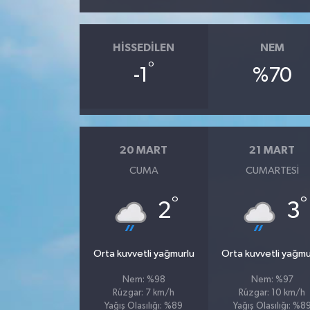
HISSEDILEN
NEM
°
-1
%70
20 MART
21 MART
CUMA
CUMARTESI
°
°
2
3
Orta kuvvetli yağmurlu
Orta kuvvetli yağmu
Nem: %98
Nem: %97
Rüzgar: 7 km/h
Rüzgar: 10 km/h
Yağış Olasılığı: %89
Yağış Olasılığı: %8