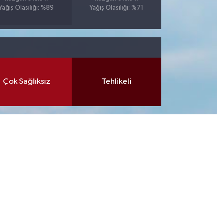
Yağış Olasılığı: %89
Yağış Olasılığı: %71
Çok Sağlıksız
Tehlikeli