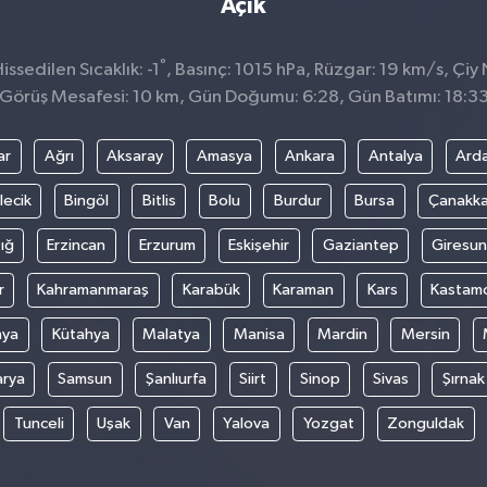
Açık
°
ssedilen Sıcaklık: -1
, Basınç: 1015 hPa, Rüzgar: 19 km/s, Çiy 
Görüş Mesafesi: 10 km, Gün Doğumu: 6:28, Gün Batımı: 18:3
ar
Ağrı
Aksaray
Amasya
Ankara
Antalya
Ard
lecik
Bingöl
Bitlis
Bolu
Burdur
Bursa
Çanakka
ığ
Erzincan
Erzurum
Eskişehir
Gaziantep
Giresun
r
Kahramanmaraş
Karabük
Karaman
Kars
Kastam
nya
Kütahya
Malatya
Manisa
Mardin
Mersin
arya
Samsun
Şanlıurfa
Siirt
Sinop
Sivas
Şırnak
Tunceli
Uşak
Van
Yalova
Yozgat
Zonguldak