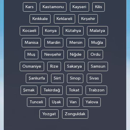
Kars
Kastamonu
Kayseri
Kilis
Kırıkkale
Kırklareli
Kırşehir
Kocaeli
Konya
Kütahya
Malatya
Manisa
Mardin
Mersin
Muğla
Muş
Nevşehir
Niğde
Ordu
Osmaniye
Rize
Sakarya
Samsun
Şanlıurfa
Siirt
Sinop
Sivas
Şırnak
Tekirdağ
Tokat
Trabzon
Tunceli
Uşak
Van
Yalova
Yozgat
Zonguldak