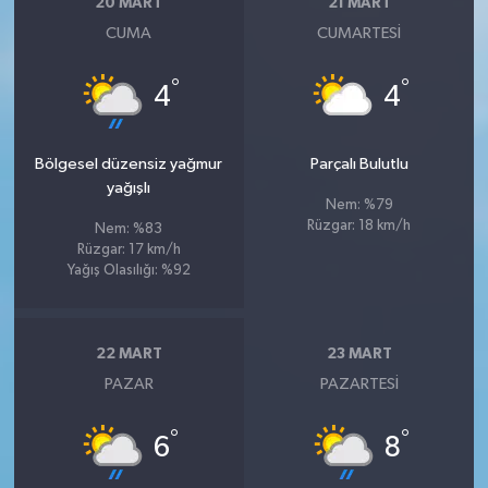
20 MART
21 MART
CUMA
CUMARTESI
°
°
4
4
Bölgesel düzensiz yağmur
Parçalı Bulutlu
yağışlı
Nem: %79
Rüzgar: 18 km/h
Nem: %83
Rüzgar: 17 km/h
Yağış Olasılığı: %92
22 MART
23 MART
PAZAR
PAZARTESI
°
°
6
8