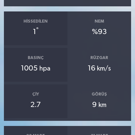
HISSEDILEN
NEM
°
1
%93
BASINÇ
RÜZGAR
1005
16
hpa
km/s
ÇIY
GÖRÜŞ
2.7
9
km