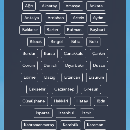
Ağrı
Aksaray
Amasya
Ankara
Antalya
Ardahan
Artvin
Aydın
Balıkesir
Bartın
Batman
Bayburt
Bilecik
Bingöl
Bitlis
Bolu
Burdur
Bursa
Çanakkale
Çankırı
Çorum
Denizli
Diyarbakır
Düzce
Edirne
Elazığ
Erzincan
Erzurum
Eskişehir
Gaziantep
Giresun
Gümüşhane
Hakkâri
Hatay
Iğdır
Isparta
İstanbul
İzmir
Kahramanmaraş
Karabük
Karaman