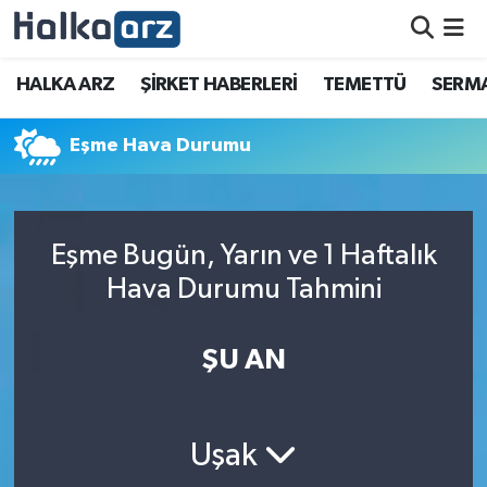
HALKA ARZ
HALKA ARZ
ŞİRKET HABERLERİ
TEMETTÜ
SERMA
SERMAYE ARTIRIMI
Eşme Hava Durumu
ŞİRKET HABERLERİ
TEMETTÜ
Eşme Bugün, Yarın ve 1 Haftalık
Hava Durumu Tahmini
İletişim
ŞU AN
Uşak