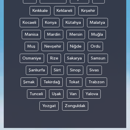
Kırıkkale
Kırklareli
Kırşehir
Kocaeli
Konya
Kütahya
Malatya
Manisa
Mardin
Mersin
Muğla
Muş
Nevşehir
Niğde
Ordu
Osmaniye
Rize
Sakarya
Samsun
Şanlıurfa
Siirt
Sinop
Sivas
Şırnak
Tekirdağ
Tokat
Trabzon
Tunceli
Uşak
Van
Yalova
Yozgat
Zonguldak