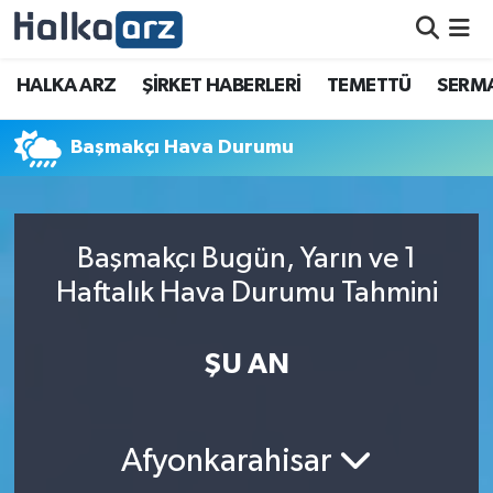
HALKA ARZ
HALKA ARZ
ŞİRKET HABERLERİ
TEMETTÜ
SERMA
SERMAYE ARTIRIMI
Başmakçı Hava Durumu
ŞİRKET HABERLERİ
TEMETTÜ
Başmakçı Bugün, Yarın ve 1
Haftalık Hava Durumu Tahmini
İletişim
ŞU AN
Afyonkarahisar