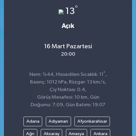
°
13
Açık
16 Mart Pazartesi
20:00
°
Nem: %44, Hissedilen Sıcaklık: 11
,
Basınç: 1012 hPa, Rüzgar: 13 km/s,
Çiy Noktası: 0.4,
Görüş Mesafesi: 10 km, Gün
Doğumu: 7:09, Gün Batımı: 19:07
Adana
Adıyaman
Afyonkarahisar
Ağrı
Aksaray
Amasya
Ankara