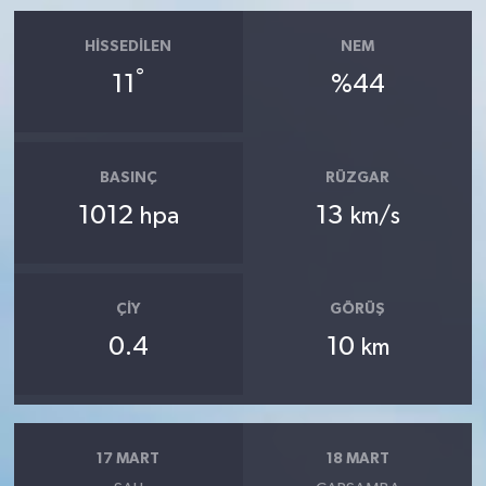
HISSEDILEN
NEM
°
11
%44
BASINÇ
RÜZGAR
1012
13
hpa
km/s
ÇIY
GÖRÜŞ
0.4
10
km
17 MART
18 MART