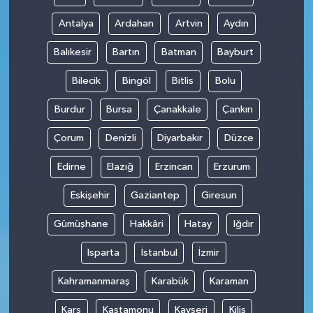
Antalya
Ardahan
Artvin
Aydın
Balıkesir
Bartın
Batman
Bayburt
Bilecik
Bingöl
Bitlis
Bolu
Burdur
Bursa
Çanakkale
Çankırı
Çorum
Denizli
Diyarbakır
Düzce
Edirne
Elazığ
Erzincan
Erzurum
Eskişehir
Gaziantep
Giresun
Gümüşhane
Hakkâri
Hatay
Iğdır
Isparta
İstanbul
İzmir
Kahramanmaraş
Karabük
Karaman
Kars
Kastamonu
Kayseri
Kilis