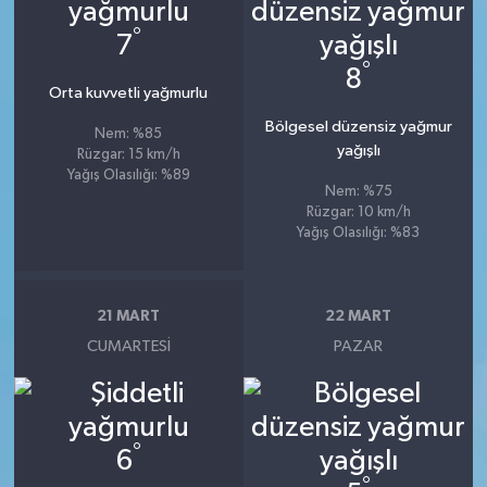
°
7
°
8
Orta kuvvetli yağmurlu
Bölgesel düzensiz yağmur
Nem: %85
yağışlı
Rüzgar: 15 km/h
Yağış Olasılığı: %89
Nem: %75
Rüzgar: 10 km/h
Yağış Olasılığı: %83
21 MART
22 MART
CUMARTESI
PAZAR
°
6
°