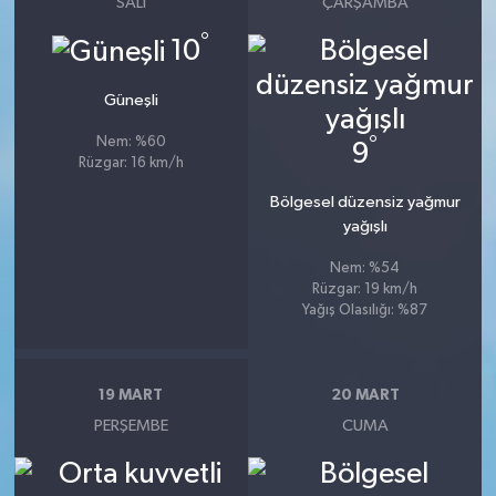
SALI
ÇARŞAMBA
°
10
Güneşli
°
Nem: %60
9
Rüzgar: 16 km/h
Bölgesel düzensiz yağmur
yağışlı
Nem: %54
Rüzgar: 19 km/h
Yağış Olasılığı: %87
19 MART
20 MART
PERŞEMBE
CUMA