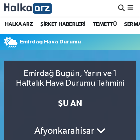
HALKA ARZ
HALKA ARZ
ŞİRKET HABERLERİ
TEMETTÜ
SERMA
SERMAYE ARTIRIMI
Emirdağ Hava Durumu
ŞİRKET HABERLERİ
TEMETTÜ
Emirdağ Bugün, Yarın ve 1
Haftalık Hava Durumu Tahmini
İletişim
ŞU AN
Afyonkarahisar