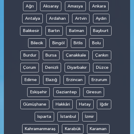
Ağrı
Aksaray
Amasya
Ankara
Antalya
Ardahan
Artvin
Aydın
Balıkesir
Bartın
Batman
Bayburt
Bilecik
Bingöl
Bitlis
Bolu
Burdur
Bursa
Çanakkale
Çankırı
Çorum
Denizli
Diyarbakır
Düzce
Edirne
Elazığ
Erzincan
Erzurum
Eskişehir
Gaziantep
Giresun
Gümüşhane
Hakkâri
Hatay
Iğdır
Isparta
İstanbul
İzmir
Kahramanmaraş
Karabük
Karaman