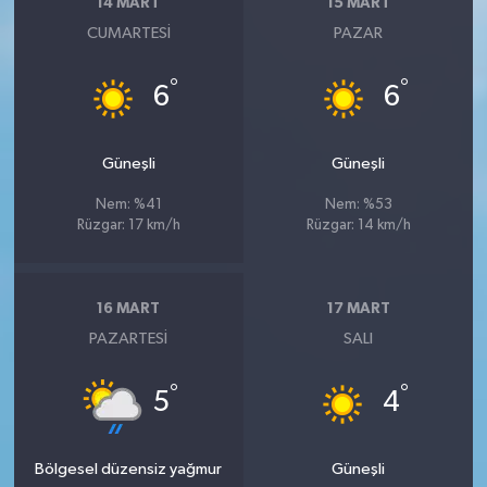
14 MART
15 MART
CUMARTESI
PAZAR
°
°
6
6
Güneşli
Güneşli
Nem: %41
Nem: %53
Rüzgar: 17 km/h
Rüzgar: 14 km/h
16 MART
17 MART
PAZARTESI
SALI
°
°
5
4
Bölgesel düzensiz yağmur
Güneşli