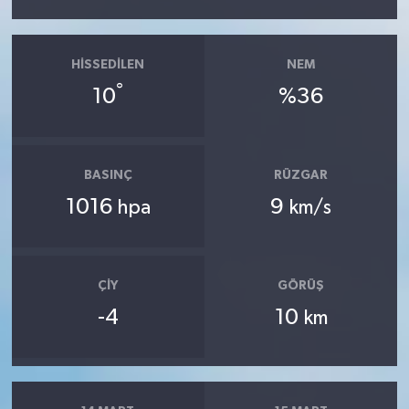
HISSEDILEN
NEM
°
10
%36
BASINÇ
RÜZGAR
1016
9
hpa
km/s
ÇIY
GÖRÜŞ
-4
10
km