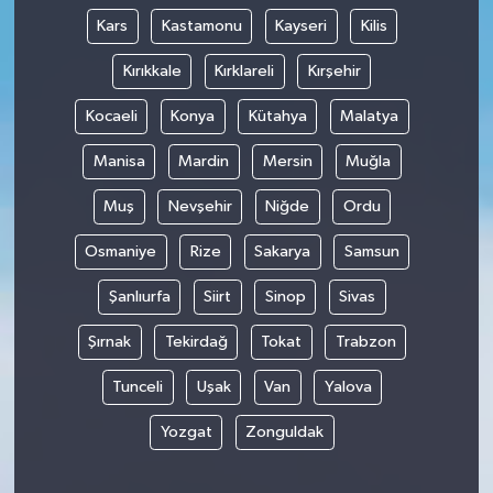
Kars
Kastamonu
Kayseri
Kilis
Kırıkkale
Kırklareli
Kırşehir
Kocaeli
Konya
Kütahya
Malatya
Manisa
Mardin
Mersin
Muğla
Muş
Nevşehir
Niğde
Ordu
Osmaniye
Rize
Sakarya
Samsun
Şanlıurfa
Siirt
Sinop
Sivas
Şırnak
Tekirdağ
Tokat
Trabzon
Tunceli
Uşak
Van
Yalova
Yozgat
Zonguldak