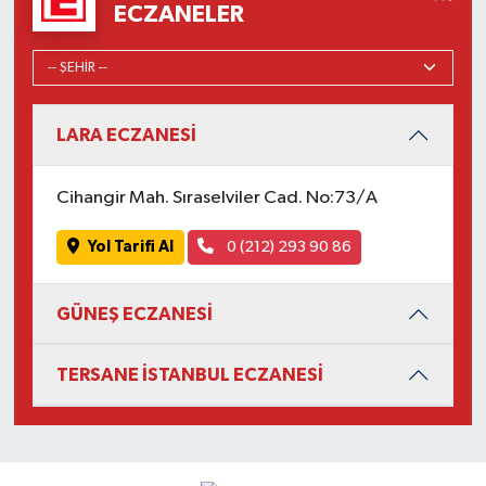
ECZANELER
LARA ECZANESİ
Cihangir Mah. Sıraselviler Cad. No:73/A
Yol Tarifi Al
0 (212) 293 90 86
GÜNEŞ ECZANESİ
TERSANE İSTANBUL ECZANESİ