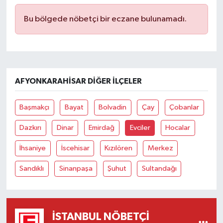
Bu bölgede nöbetçi bir eczane bulunamadı.
AFYONKARAHISAR DIĞER İLÇELER
Başmakçı
Bayat
Bolvadin
Çay
Çobanlar
Dazkırı
Dinar
Emirdağ
Evciler
Hocalar
İhsaniye
İscehisar
Kızılören
Merkez
Sandıklı
Sinanpaşa
Şuhut
Sultandağı
İSTANBUL NÖBETÇI