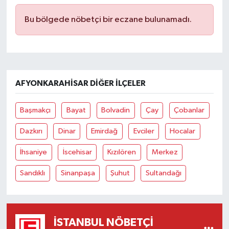
Bu bölgede nöbetçi bir eczane bulunamadı.
AFYONKARAHISAR DIĞER İLÇELER
Başmakçı
Bayat
Bolvadin
Çay
Çobanlar
Dazkırı
Dinar
Emirdağ
Evciler
Hocalar
İhsaniye
İscehisar
Kızılören
Merkez
Sandıklı
Sinanpaşa
Şuhut
Sultandağı
İSTANBUL NÖBETÇI