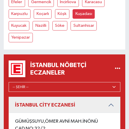
Efeler
Germencik
İncirliova
Karacasu
Karpuzlu
Koçarlı
Köşk
Kuşadası
Kuyucak
Nazilli
Söke
Sultanhisar
Yenipazar
İSTANBUL NÖBETÇI
ECZANELER
İSTANBUL CİTY ECZANESİ
GÜMÜŞSUYU,ÖMER AVNİ MAH.İNÖNÜ
CAD.NO:32/2