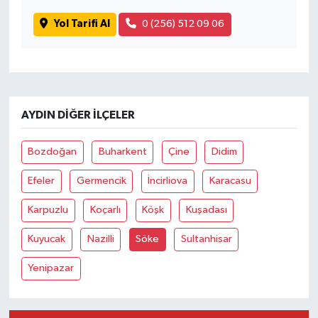
Yol Tarifi Al
0 (256) 512 09 06
AYDIN DIĞER İLÇELER
Bozdoğan
Buharkent
Çine
Didim
Efeler
Germencik
İncirliova
Karacasu
Karpuzlu
Koçarlı
Köşk
Kuşadası
Kuyucak
Nazilli
Söke
Sultanhisar
Yenipazar