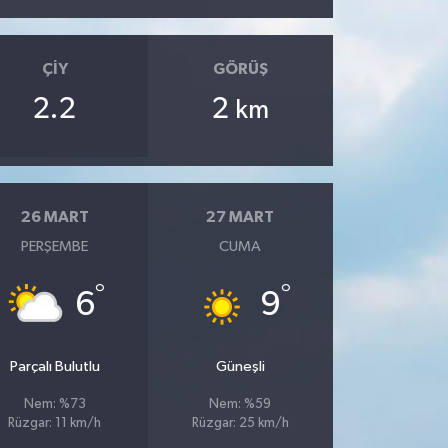
ÇIY
GÖRÜŞ
2.2
2
km
26 MART
27 MART
PERŞEMBE
CUMA
°
°
6
9
Parçalı Bulutlu
Güneşli
Nem: %73
Nem: %59
Rüzgar: 11 km/h
Rüzgar: 25 km/h