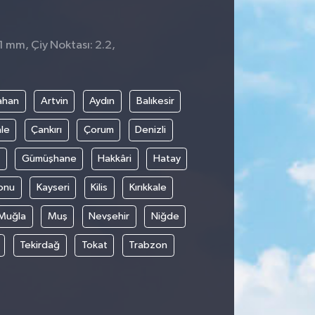
1 mm, Çiy Noktası: 2.2,
ahan
Artvin
Aydın
Balıkesir
le
Çankırı
Çorum
Denizli
Gümüşhane
Hakkâri
Hatay
onu
Kayseri
Kilis
Kırıkkale
Muğla
Muş
Nevşehir
Niğde
Tekirdağ
Tokat
Trabzon