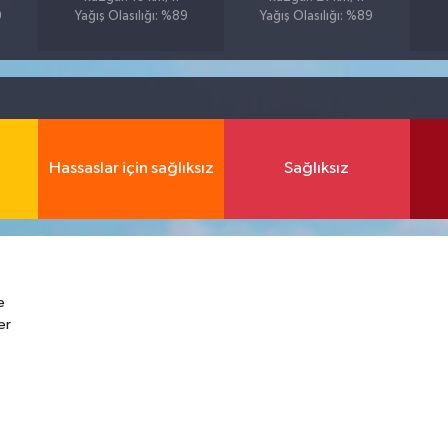
9
Yağış Olasılığı: %89
Yağış Olasılığı: %89
Hassaslar için sağlıksız
Sağlıksız
e
er