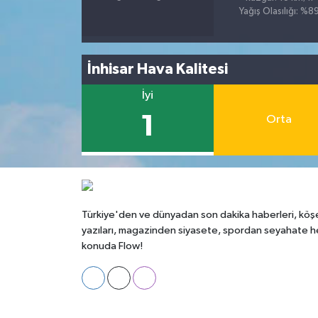
Yağış Olasılığı: %8
İnhisar Hava Kalitesi
İyi
1
Orta
Türkiye'den ve dünyadan son dakika haberleri, köş
yazıları, magazinden siyasete, spordan seyahate h
konuda Flow!