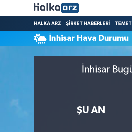
HALKA ARZ
HALKA ARZ
ŞİRKET HABERLERİ
TEMET
İnhisar Hava Durumu
SERMAYE ARTIRIMI
ŞİRKET HABERLERİ
İnhisar Bug
TEMETTÜ
İletişim
ŞU AN