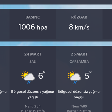
BASINÇ
RÜZGAR
1006
8
hpa
km/s
24 MART
25 MART
SALI
ÇARŞAMBA
°
°
6
5
ağmur
Bölgesel düzensiz yağmur
Bölgesel düzensiz yağmur
yağışlı
yağışlı
Nem: %84
Nem: %89
Rüzgar: 19 km/h
Rüzgar: 21 km/h