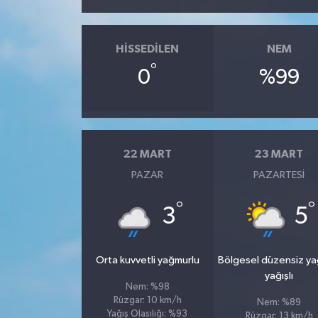
HISSEDILEN
NEM
°
0
%99
22 MART
23 MART
PAZAR
PAZARTESI
°
°
3
5
Orta kuvvetli yağmurlu
Bölgesel düzensiz y
yağışlı
Nem: %98
Rüzgar: 10 km/h
Nem: %89
Yağış Olasılığı: %93
Rüzgar: 13 km/h