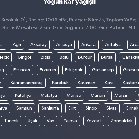
Yoğun kar yağışlı
°
Sıcaklık: 0
, Basınç: 1006 hPa, Rüzgar: 8 km/s, Toplam Yağış: 
Görüş Mesafesi: 2 km, Gün Doğumu: 7:00, Gün Batımı: 19:11
ar
Ağrı
Aksaray
Amasya
Ankara
Antalya
Ard
lecik
Bingöl
Bitlis
Bolu
Burdur
Bursa
Çanakka
ığ
Erzincan
Erzurum
Eskişehir
Gaziantep
Giresun
r
Kahramanmaraş
Karabük
Karaman
Kars
Kastam
nya
Kütahya
Malatya
Manisa
Mardin
Mersin
arya
Samsun
Şanlıurfa
Siirt
Sinop
Sivas
Şırnak
Tunceli
Uşak
Van
Yalova
Yozgat
Zonguldak