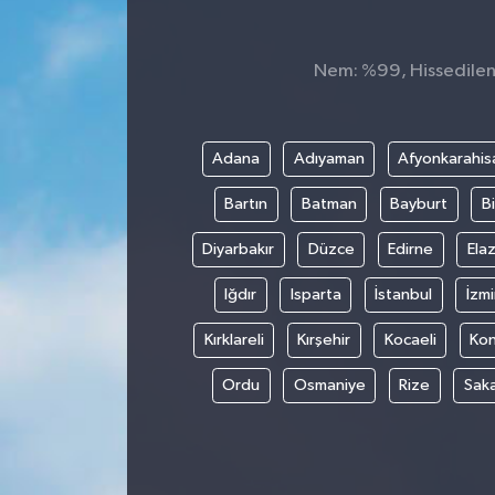
Nem: %99, Hissedilen 
Adana
Adıyaman
Afyonkarahis
Bartın
Batman
Bayburt
Bi
Diyarbakır
Düzce
Edirne
Elaz
Iğdır
Isparta
İstanbul
İzmi
Kırklareli
Kırşehir
Kocaeli
Ko
Ordu
Osmaniye
Rize
Sak