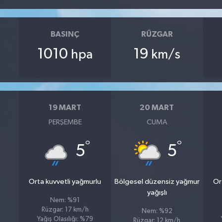
BASINÇ
RÜZGAR
1010
19
hpa
km/s
19 MART
20 MART
PERŞEMBE
CUMA
°
°
5
5
Orta kuvvetli yağmurlu
Bölgesel düzensiz yağmur
Or
yağışlı
Nem: %91
Rüzgar: 17 km/h
Nem: %92
Yağış Olasılığı: %79
Rüzgar: 12 km/h