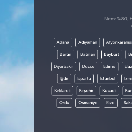
Nem: %80, Hi
Adana
Adıyaman
Afyonkarahis
Bartın
Batman
Bayburt
Bi
Diyarbakır
Düzce
Edirne
Elaz
Iğdır
Isparta
İstanbul
İzmi
Kırklareli
Kırşehir
Kocaeli
Ko
Ordu
Osmaniye
Rize
Sak