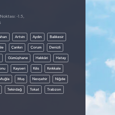
Noktası: -1.5,
6
ahan
Artvin
Aydın
Balıkesir
le
Çankırı
Çorum
Denizli
Gümüşhane
Hakkâri
Hatay
onu
Kayseri
Kilis
Kırıkkale
Muğla
Muş
Nevşehir
Niğde
Tekirdağ
Tokat
Trabzon