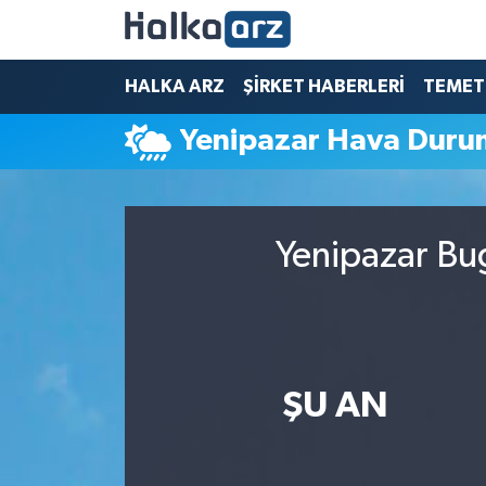
HALKA ARZ
HALKA ARZ
ŞİRKET HABERLERİ
TEMET
Yenipazar Hava Dur
SERMAYE ARTIRIMI
ŞİRKET HABERLERİ
Yenipazar Bu
TEMETTÜ
İletişim
ŞU AN