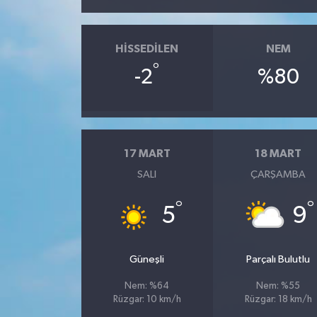
HISSEDILEN
NEM
°
-2
%80
17 MART
18 MART
SALI
ÇARŞAMBA
°
°
5
9
Güneşli
Parçalı Bulutlu
Nem: %64
Nem: %55
Rüzgar: 10 km/h
Rüzgar: 18 km/h