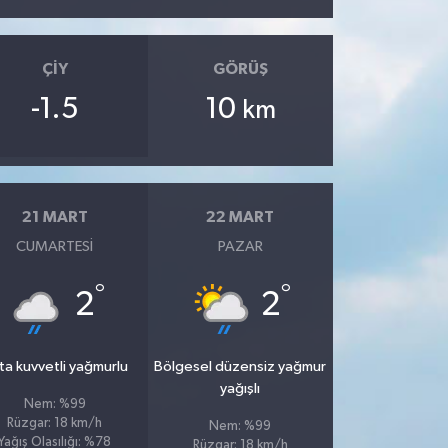
ÇIY
GÖRÜŞ
-1.5
10
km
21 MART
22 MART
CUMARTESI
PAZAR
°
°
2
2
ta kuvvetli yağmurlu
Bölgesel düzensiz yağmur
yağışlı
Nem: %99
Rüzgar: 18 km/h
Nem: %99
Yağış Olasılığı: %78
Rüzgar: 18 km/h