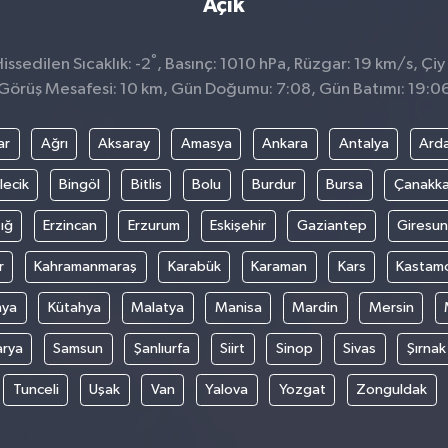
Açık
°
ssedilen Sıcaklık: -2
, Basınç: 1010 hPa, Rüzgar: 19 km/s, Çiy 
Görüş Mesafesi: 10 km, Gün Doğumu: 7:08, Gün Batımı: 19:0
ar
Ağrı
Aksaray
Amasya
Ankara
Antalya
Ard
lecik
Bingöl
Bitlis
Bolu
Burdur
Bursa
Çanakka
ığ
Erzincan
Erzurum
Eskişehir
Gaziantep
Giresun
r
Kahramanmaraş
Karabük
Karaman
Kars
Kastam
nya
Kütahya
Malatya
Manisa
Mardin
Mersin
arya
Samsun
Şanlıurfa
Siirt
Sinop
Sivas
Şırnak
Tunceli
Uşak
Van
Yalova
Yozgat
Zonguldak