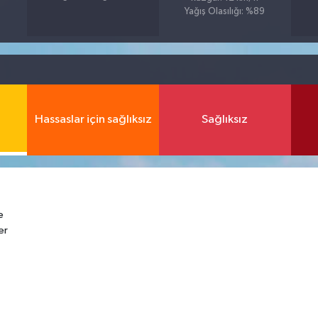
Yağış Olasılığı: %89
Hassaslar için sağlıksız
Sağlıksız
e
er