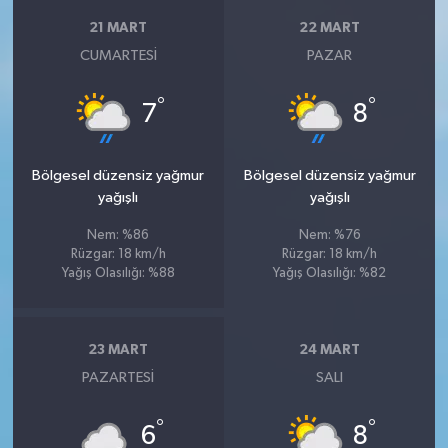
21 MART
22 MART
CUMARTESI
PAZAR
°
°
7
8
Bölgesel düzensiz yağmur
Bölgesel düzensiz yağmur
yağışlı
yağışlı
Nem: %86
Nem: %76
Rüzgar: 18 km/h
Rüzgar: 18 km/h
Yağış Olasılığı: %88
Yağış Olasılığı: %82
23 MART
24 MART
PAZARTESI
SALI
°
°
6
8