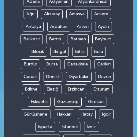
Adana
Adıyaman
Afyonkarahisar
Ağrı
Aksaray
Amasya
Ankara
Antalya
Ardahan
Artvin
Aydın
Balıkesir
Bartın
Batman
Bayburt
Bilecik
Bingöl
Bitlis
Bolu
Burdur
Bursa
Çanakkale
Çankırı
Çorum
Denizli
Diyarbakır
Düzce
Edirne
Elazığ
Erzincan
Erzurum
Eskişehir
Gaziantep
Giresun
Gümüşhane
Hakkâri
Hatay
Iğdır
Isparta
İstanbul
İzmir