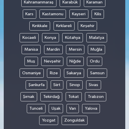
Kahramanmaraş
Karabük
Karaman
Kars
Kastamonu
Kayseri
Kilis
Kırıkkale
Kırklareli
Kırşehir
Kocaeli
Konya
Kütahya
Malatya
Manisa
Mardin
Mersin
Muğla
Muş
Nevşehir
Niğde
Ordu
Osmaniye
Rize
Sakarya
Samsun
Şanlıurfa
Siirt
Sinop
Sivas
Şırnak
Tekirdağ
Tokat
Trabzon
Tunceli
Uşak
Van
Yalova
Yozgat
Zonguldak