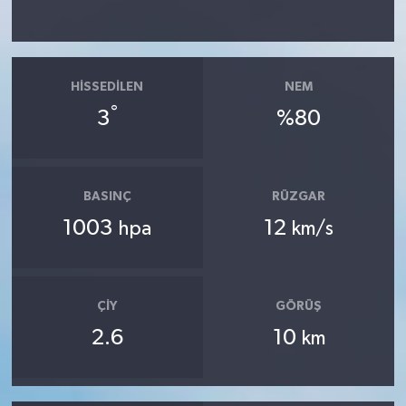
HISSEDILEN
NEM
°
3
%80
BASINÇ
RÜZGAR
1003
12
hpa
km/s
ÇIY
GÖRÜŞ
2.6
10
km