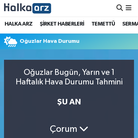
HALKA ARZ
HALKA ARZ
ŞİRKET HABERLERİ
TEMETTÜ
SERMA
SERMAYE ARTIRIMI
Oğuzlar Hava Durumu
ŞİRKET HABERLERİ
TEMETTÜ
Oğuzlar Bugün, Yarın ve 1
Haftalık Hava Durumu Tahmini
İletişim
ŞU AN
Çorum