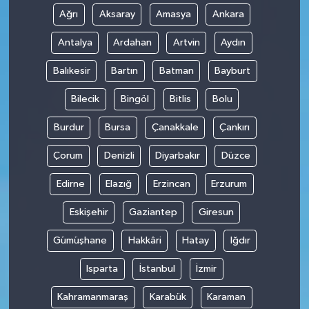
Ağrı
Aksaray
Amasya
Ankara
Antalya
Ardahan
Artvin
Aydın
Balıkesir
Bartın
Batman
Bayburt
Bilecik
Bingöl
Bitlis
Bolu
Burdur
Bursa
Çanakkale
Çankırı
Çorum
Denizli
Diyarbakır
Düzce
Edirne
Elazığ
Erzincan
Erzurum
Eskişehir
Gaziantep
Giresun
Gümüşhane
Hakkâri
Hatay
Iğdır
Isparta
İstanbul
İzmir
Kahramanmaraş
Karabük
Karaman