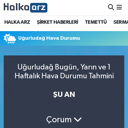
HALKA ARZ
HALKA ARZ
ŞİRKET HABERLERİ
TEMETTÜ
SERMA
SERMAYE ARTIRIMI
Uğurludağ Hava Durumu
ŞİRKET HABERLERİ
TEMETTÜ
Uğurludağ Bugün, Yarın ve 1
Haftalık Hava Durumu Tahmini
İletişim
ŞU AN
Çorum