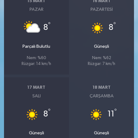
15 MART
16 MART
PAZAR
PAZARTESI
°
°
8
8
Parçalı Bulutlu
Güneşli
Nem: %60
Nem: %62
Rüzgar: 14 km/h
Rüzgar: 7 km/h
17 MART
18 MART
SALI
ÇARŞAMBA
°
°
8
11
Güneşli
Güneşli