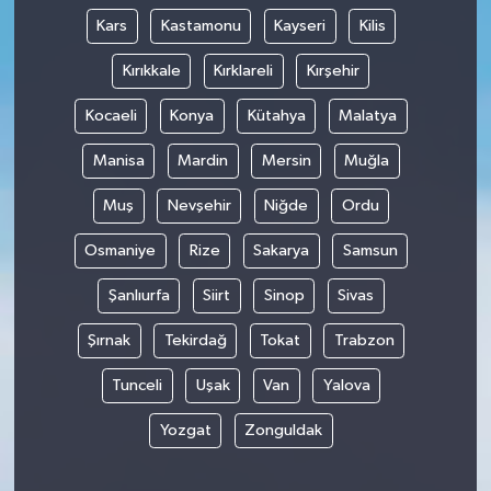
Kars
Kastamonu
Kayseri
Kilis
Kırıkkale
Kırklareli
Kırşehir
Kocaeli
Konya
Kütahya
Malatya
Manisa
Mardin
Mersin
Muğla
Muş
Nevşehir
Niğde
Ordu
Osmaniye
Rize
Sakarya
Samsun
Şanlıurfa
Siirt
Sinop
Sivas
Şırnak
Tekirdağ
Tokat
Trabzon
Tunceli
Uşak
Van
Yalova
Yozgat
Zonguldak