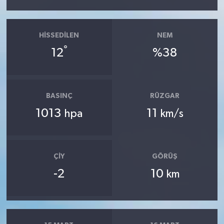
HISSEDILEN
NEM
°
12
%38
BASINÇ
RÜZGAR
1013
11
hpa
km/s
ÇIY
GÖRÜŞ
-2
10
km