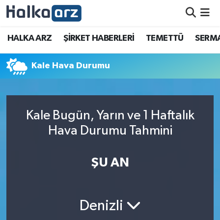
HALKA ARZ
HALKA ARZ
ŞİRKET HABERLERİ
TEMETTÜ
SERMA
SERMAYE ARTIRIMI
Kale Hava Durumu
ŞİRKET HABERLERİ
TEMETTÜ
Kale Bugün, Yarın ve 1 Haftalık
Hava Durumu Tahmini
İletişim
ŞU AN
Denizli