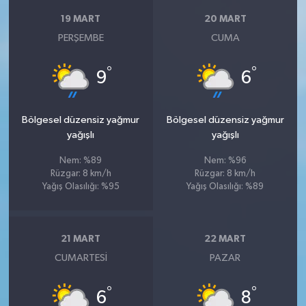
19 MART
20 MART
PERŞEMBE
CUMA
°
°
9
6
Bölgesel düzensiz yağmur
Bölgesel düzensiz yağmur
yağışlı
yağışlı
Nem: %89
Nem: %96
Rüzgar: 8 km/h
Rüzgar: 8 km/h
Yağış Olasılığı: %95
Yağış Olasılığı: %89
21 MART
22 MART
CUMARTESI
PAZAR
°
°
6
8