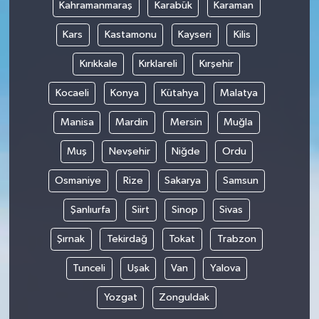
Kahramanmaraş
Karabük
Karaman
Kars
Kastamonu
Kayseri
Kilis
Kırıkkale
Kırklareli
Kırşehir
Kocaeli
Konya
Kütahya
Malatya
Manisa
Mardin
Mersin
Muğla
Muş
Nevşehir
Niğde
Ordu
Osmaniye
Rize
Sakarya
Samsun
Şanlıurfa
Siirt
Sinop
Sivas
Şırnak
Tekirdağ
Tokat
Trabzon
Tunceli
Uşak
Van
Yalova
Yozgat
Zonguldak