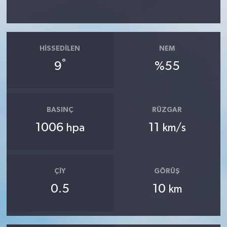
HISSEDILEN
NEM
°
9
%55
BASINÇ
RÜZGAR
1006
11
hpa
km/s
ÇIY
GÖRÜŞ
0.5
10
km