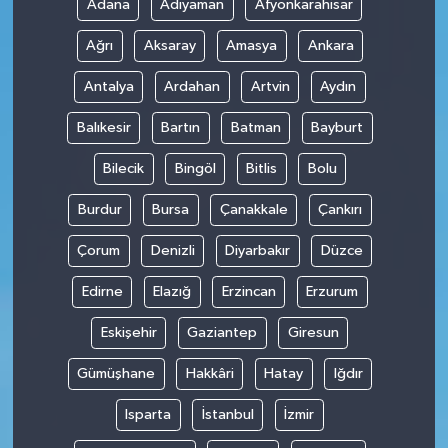
Adana
Adıyaman
Afyonkarahisar
Ağrı
Aksaray
Amasya
Ankara
Antalya
Ardahan
Artvin
Aydın
Balıkesir
Bartın
Batman
Bayburt
Bilecik
Bingöl
Bitlis
Bolu
Burdur
Bursa
Çanakkale
Çankırı
Çorum
Denizli
Diyarbakır
Düzce
Edirne
Elazığ
Erzincan
Erzurum
Eskişehir
Gaziantep
Giresun
Gümüşhane
Hakkâri
Hatay
Iğdır
Isparta
İstanbul
İzmir