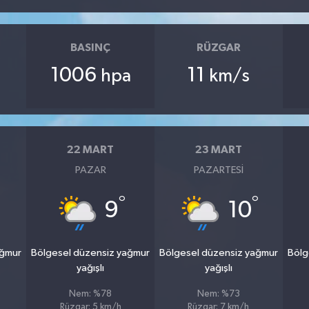
BASINÇ
RÜZGAR
1006
11
hpa
km/s
22 MART
23 MART
PAZAR
PAZARTESI
°
°
9
10
ağmur
Bölgesel düzensiz yağmur
Bölgesel düzensiz yağmur
Bölg
yağışlı
yağışlı
Nem: %78
Nem: %73
Rüzgar: 5 km/h
Rüzgar: 7 km/h