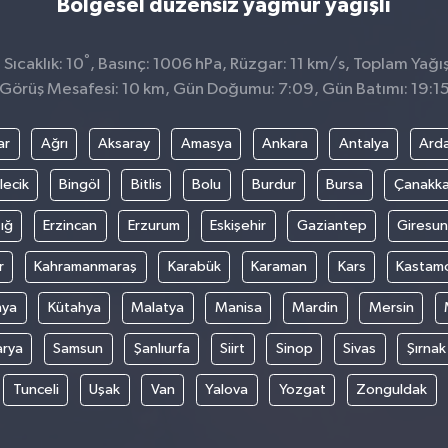
Bölgesel düzensiz yağmur yağışlı
°
Sıcaklık: 10
, Basınç: 1006 hPa, Rüzgar: 11 km/s, Toplam Yağış
Görüş Mesafesi: 10 km, Gün Doğumu: 7:09, Gün Batımı: 19:1
ar
Ağrı
Aksaray
Amasya
Ankara
Antalya
Ard
lecik
Bingöl
Bitlis
Bolu
Burdur
Bursa
Çanakka
ığ
Erzincan
Erzurum
Eskişehir
Gaziantep
Giresun
r
Kahramanmaraş
Karabük
Karaman
Kars
Kastam
nya
Kütahya
Malatya
Manisa
Mardin
Mersin
arya
Samsun
Şanlıurfa
Siirt
Sinop
Sivas
Şırnak
Tunceli
Uşak
Van
Yalova
Yozgat
Zonguldak