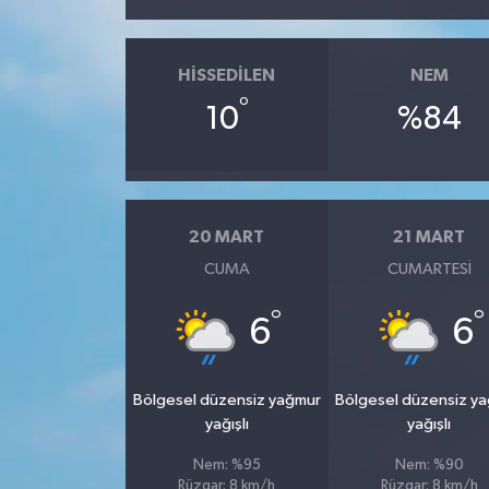
HISSEDILEN
NEM
°
10
%84
20 MART
21 MART
CUMA
CUMARTESI
°
°
6
6
Bölgesel düzensiz yağmur
Bölgesel düzensiz y
yağışlı
yağışlı
Nem: %95
Nem: %90
Rüzgar: 8 km/h
Rüzgar: 8 km/h