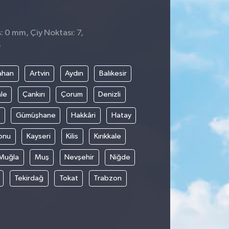
: 0 mm, Çiy Noktası: 7,
5
ahan
Artvin
Aydın
Balıkesir
le
Çankırı
Çorum
Denizli
Gümüşhane
Hakkâri
Hatay
onu
Kayseri
Kilis
Kırıkkale
Muğla
Muş
Nevşehir
Niğde
Tekirdağ
Tokat
Trabzon