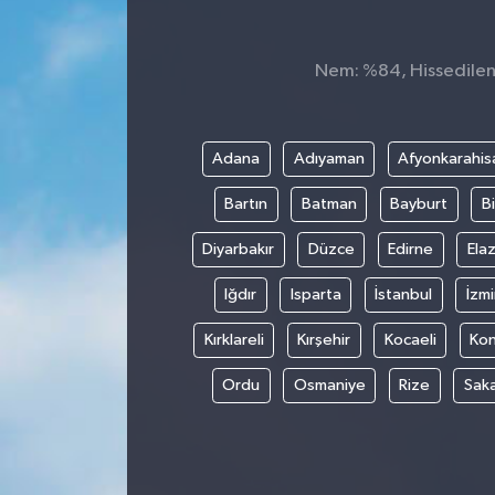
Nem: %84, Hissedilen 
Adana
Adıyaman
Afyonkarahis
Bartın
Batman
Bayburt
Bi
Diyarbakır
Düzce
Edirne
Elaz
Iğdır
Isparta
İstanbul
İzmi
Kırklareli
Kırşehir
Kocaeli
Ko
Ordu
Osmaniye
Rize
Sak