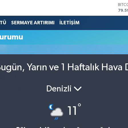
BITC
79.5
DOL
45,4
TÜ
SERMAYE ARTIRIMI
İLETİŞİM
EUR
53,3
Durumu
STER
61,6
G.AL
686
BİST
ugün, Yarın ve 1 Haftalık Hava
14.5
Denizli
°
11