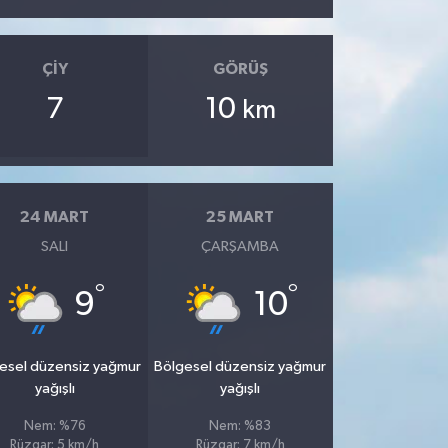
ÇIY
GÖRÜŞ
7
10
km
24 MART
25 MART
SALI
ÇARŞAMBA
°
°
9
10
esel düzensiz yağmur
Bölgesel düzensiz yağmur
yağışlı
yağışlı
Nem: %76
Nem: %83
Rüzgar: 5 km/h
Rüzgar: 7 km/h