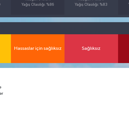
9
Yağış Olasılığı: %86
Yağış Olasılığı: %83
Hassaslar için sağlıksız
Sağlıksız
e
er