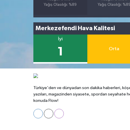
Yağış Olasılığı: %89
Yağış Olasılığı: %8
Merkezefendi Hava Kalitesi
İyi
1
Orta
Türkiye'den ve dünyadan son dakika haberleri, köş
yazıları, magazinden siyasete, spordan seyahate h
konuda Flow!