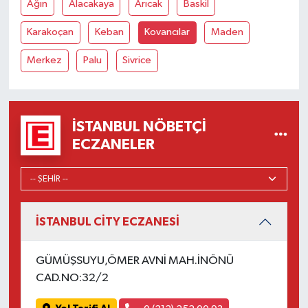
Ağın
Alacakaya
Arıcak
Baskil
Karakoçan
Keban
Kovancılar
Maden
Merkez
Palu
Sivrice
İSTANBUL NÖBETÇI
ECZANELER
İSTANBUL CİTY ECZANESİ
GÜMÜŞSUYU,ÖMER AVNİ MAH.İNÖNÜ
CAD.NO:32/2