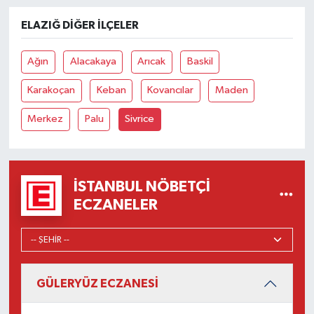
ELAZIĞ DIĞER İLÇELER
Ağın
Alacakaya
Arıcak
Baskil
Karakoçan
Keban
Kovancılar
Maden
Merkez
Palu
Sivrice
İSTANBUL NÖBETÇI
ECZANELER
GÜLERYÜZ ECZANESİ