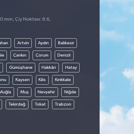
 0 mm, Çiy Noktası: 8.6,
1
ahan
Artvin
Aydın
Balıkesir
le
Çankırı
Çorum
Denizli
Gümüşhane
Hakkâri
Hatay
onu
Kayseri
Kilis
Kırıkkale
Muğla
Muş
Nevşehir
Niğde
Tekirdağ
Tokat
Trabzon