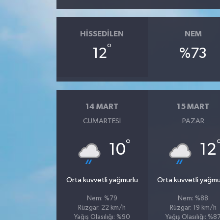
HISSEDILEN
NEM
°
12
%73
14 MART
15 MART
CUMARTESI
PAZAR
°
10
12
Orta kuvvetli yağmurlu
Orta kuvvetli yağmu
Nem: %79
Nem: %88
Rüzgar: 22 km/h
Rüzgar: 19 km/h
Yağış Olasılığı: %90
Yağış Olasılığı: %8