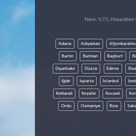
Nem: %73, Hissedilen S
Adana
Adıyaman
Afyonkarahis
Bartın
Batman
Bayburt
Bi
Diyarbakır
Düzce
Edirne
Elaz
Iğdır
Isparta
İstanbul
İzmi
Kırklareli
Kırşehir
Kocaeli
Ko
Ordu
Osmaniye
Rize
Sak