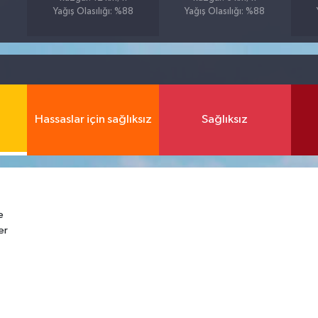
Yağış Olasılığı: %88
Yağış Olasılığı: %88
Hassaslar için sağlıksız
Sağlıksız
e
er