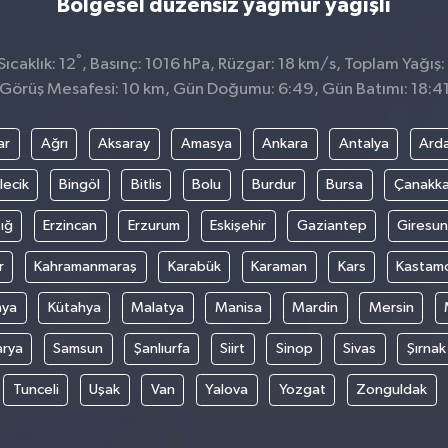
Bölgesel düzensiz yağmur yağışlı
°
ıcaklık: 12
, Basınç: 1016 hPa, Rüzgar: 18 km/s, Toplam Yağış:
Görüş Mesafesi: 10 km, Gün Doğumu: 6:49, Gün Batımı: 18:4
ar
Ağrı
Aksaray
Amasya
Ankara
Antalya
Ard
lecik
Bingöl
Bitlis
Bolu
Burdur
Bursa
Çanakka
ığ
Erzincan
Erzurum
Eskişehir
Gaziantep
Giresun
r
Kahramanmaraş
Karabük
Karaman
Kars
Kastam
nya
Kütahya
Malatya
Manisa
Mardin
Mersin
arya
Samsun
Şanlıurfa
Siirt
Sinop
Sivas
Şırnak
Tunceli
Uşak
Van
Yalova
Yozgat
Zonguldak