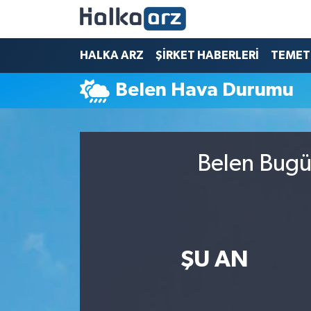
HALKA ARZ
HALKA ARZ
ŞİRKET HABERLERİ
TEMET
Belen Hava Durumu
SERMAYE ARTIRIMI
ŞİRKET HABERLERİ
Belen Bugün
TEMETTÜ
İletişim
ŞU AN