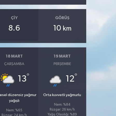
ÇIY
GÖRÜŞ
8.6
10
km
18 MART
19 MART
ÇARŞAMBA
PERŞEMBE
°
°
13
12
esel düzensiz yağmur
Orta kuvvetli yağmurlu
yağışlı
Nem: %84
Rüzgar: 26 km/h
Nem: %65
Yağış Olasılığı: %89
Rüzgar: 24 km/h