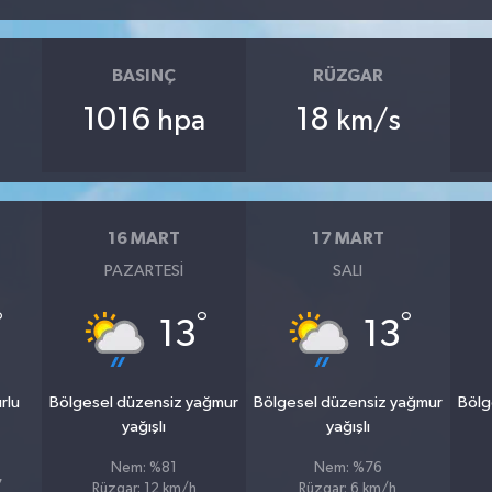
BASINÇ
RÜZGAR
1016
18
hpa
km/s
16 MART
17 MART
PAZARTESI
SALI
°
°
°
13
13
rlu
Bölgesel düzensiz yağmur
Bölgesel düzensiz yağmur
Bölg
yağışlı
yağışlı
Nem: %81
Nem: %76
7
Rüzgar: 12 km/h
Rüzgar: 6 km/h