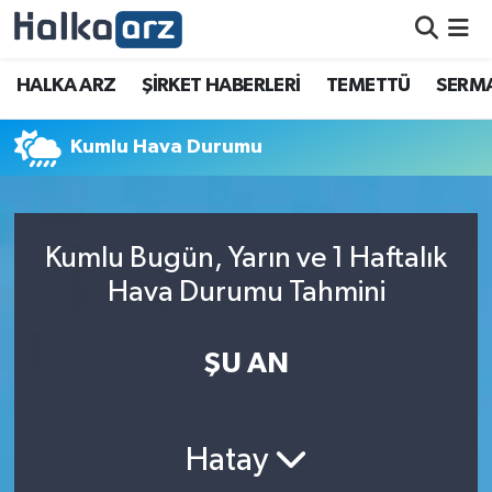
HALKA ARZ
HALKA ARZ
ŞİRKET HABERLERİ
TEMETTÜ
SERMA
SERMAYE ARTIRIMI
Kumlu Hava Durumu
ŞİRKET HABERLERİ
TEMETTÜ
Kumlu Bugün, Yarın ve 1 Haftalık
Hava Durumu Tahmini
İletişim
ŞU AN
Hatay