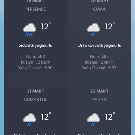
19 MART
20 MART
PERŞEMBE
CUMA
°
°
12
12
Şiddetli yağmurlu
Orta kuvvetli yağmurlu
Nem: %80
Nem: %85
Rüzgar: 32 km/h
Rüzgar: 12 km/h
Yağış Olasılığı: %90
Yağış Olasılığı: %87
21 MART
22 MART
CUMARTESI
PAZAR
°
°
12
12