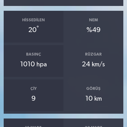
HISSEDILEN
NEM
°
20
%49
BASINÇ
RÜZGAR
1010
24
hpa
km/s
ÇIY
GÖRÜŞ
9
10
km