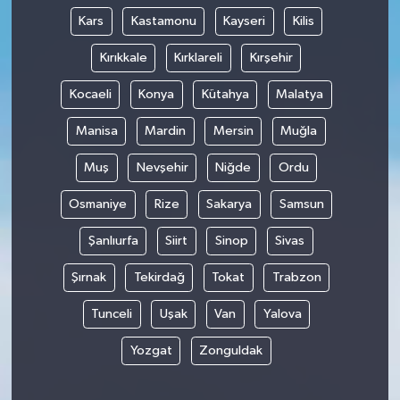
Kars
Kastamonu
Kayseri
Kilis
Kırıkkale
Kırklareli
Kırşehir
Kocaeli
Konya
Kütahya
Malatya
Manisa
Mardin
Mersin
Muğla
Muş
Nevşehir
Niğde
Ordu
Osmaniye
Rize
Sakarya
Samsun
Şanlıurfa
Siirt
Sinop
Sivas
Şırnak
Tekirdağ
Tokat
Trabzon
Tunceli
Uşak
Van
Yalova
Yozgat
Zonguldak