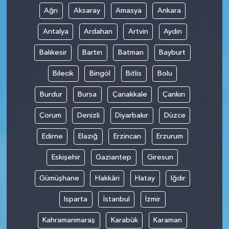
Ağrı
Aksaray
Amasya
Ankara
Antalya
Ardahan
Artvin
Aydın
Balıkesir
Bartın
Batman
Bayburt
Bilecik
Bingöl
Bitlis
Bolu
Burdur
Bursa
Çanakkale
Çankırı
Çorum
Denizli
Diyarbakır
Düzce
Edirne
Elazığ
Erzincan
Erzurum
Eskişehir
Gaziantep
Giresun
Gümüşhane
Hakkâri
Hatay
Iğdır
Isparta
İstanbul
İzmir
Kahramanmaraş
Karabük
Karaman