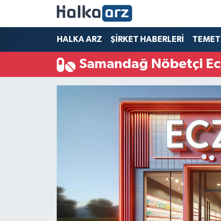
HALKA ARZ
HALKA ARZ
ŞİRKET HABERLERİ
TEMET
Samandağ Nöbetçi Ec
SERMAYE ARTIRIMI
ŞİRKET HABERLERİ
TEMETTÜ
İletişim