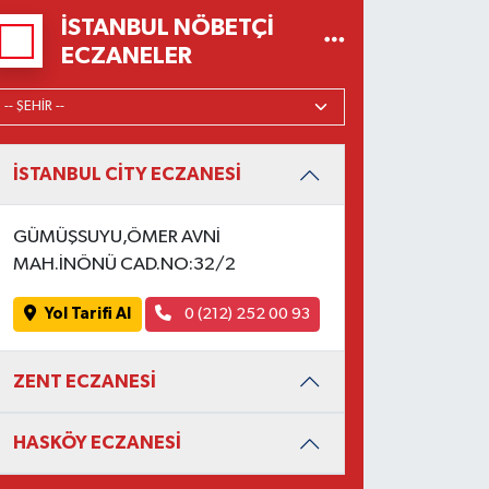
İSTANBUL NÖBETÇI
ECZANELER
İSTANBUL CİTY ECZANESİ
GÜMÜŞSUYU,ÖMER AVNİ
MAH.İNÖNÜ CAD.NO:32/2
Yol Tarifi Al
0 (212) 252 00 93
ZENT ECZANESİ
HASKÖY ECZANESİ