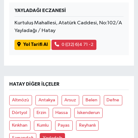
YAYLADAĞI ECZANESİ
Kurtuluş Mahallesi, Atatürk Caddesi, No:102/A
Yayladağı / Hatay
Yol Tarifi Al
0 ((32) 6)4 71 -2
HATAY DIĞER İLÇELER
Altınözü
Antakya
Arsuz
Belen
Defne
Dörtyol
Erzin
Hassa
İskenderun
Kırıkhan
Kumlu
Payas
Reyhanlı
Samandağ
Yayladağı