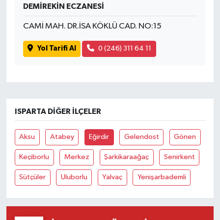
DEMİREKİN ECZANESİ
CAMİ MAH. DR.İSA KÖKLÜ CAD. NO:15
Yol Tarifi Al
0 (246) 311 64 11
ISPARTA DIĞER İLÇELER
Aksu
Atabey
Eğirdir
Gelendost
Gönen
Keçiborlu
Merkez
Şarkikaraağaç
Senirkent
Sütçüler
Uluborlu
Yalvaç
Yenişarbademli