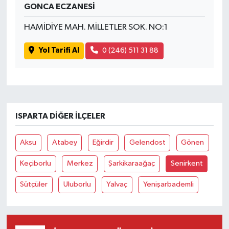
GONCA ECZANESİ
HAMİDİYE MAH. MİLLETLER SOK. NO:1
Yol Tarifi Al
0 (246) 511 31 88
ISPARTA DIĞER İLÇELER
Aksu
Atabey
Eğirdir
Gelendost
Gönen
Keçiborlu
Merkez
Şarkikaraağaç
Senirkent
Sütçüler
Uluborlu
Yalvaç
Yenişarbademli