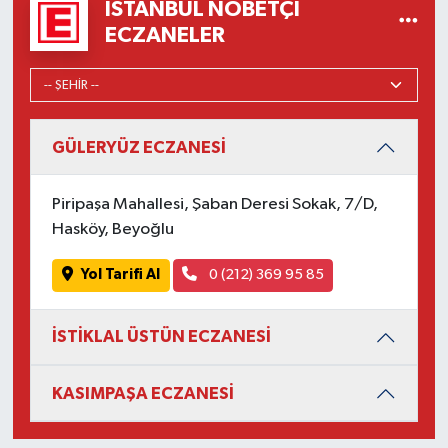
İSTANBUL NÖBETÇI
ECZANELER
GÜLERYÜZ ECZANESİ
Piripaşa Mahallesi, Şaban Deresi Sokak, 7/D,
Hasköy, Beyoğlu
Yol Tarifi Al
0 (212) 369 95 85
İSTİKLAL ÜSTÜN ECZANESİ
KASIMPAŞA ECZANESİ