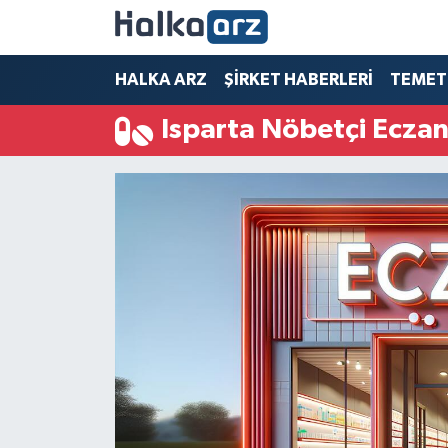
HALKA ARZ
HALKA ARZ
ŞİRKET HABERLERİ
TEMET
Isparta Nöbetçi Eczan
SERMAYE ARTIRIMI
ŞİRKET HABERLERİ
TEMETTÜ
İletişim