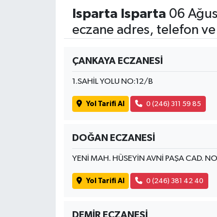
Isparta Isparta
06 Ağus
eczane adres, telefon ve
ÇANKAYA ECZANESİ
1.SAHİL YOLU NO:12/B
Yol Tarifi Al
0 (246) 311 59 85
DOĞAN ECZANESİ
YENİ MAH. HÜSEYİN AVNİ PAŞA CAD. NO
Yol Tarifi Al
0 (246) 381 42 40
DEMİR ECZANESİ