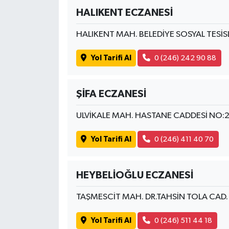
HALIKENT ECZANESİ
HALIKENT MAH. BELEDİYE SOSYAL TESİS
Yol Tarifi Al
0 (246) 242 90 88
ŞİFA ECZANESİ
ULVİKALE MAH. HASTANE CADDESİ NO:
Yol Tarifi Al
0 (246) 411 40 70
HEYBELİOĞLU ECZANESİ
TAŞMESCİT MAH. DR.TAHSİN TOLA CAD
Yol Tarifi Al
0 (246) 511 44 18