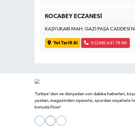
KOCABEY ECZANESİ
KAŞYUKARI MAH. GAZİ PAŞA CADDESİ 
Yol Tarifi Al
0 (246) 441 78 66
Türkiye'den ve dünyadan son dakika haberleri, köş
yazıları, magazinden siyasete, spordan seyahate h
konuda Flow!