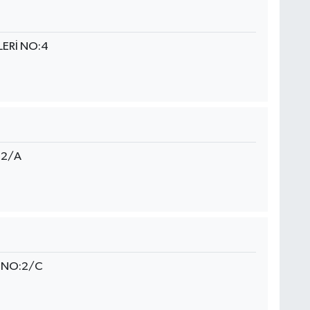
LERİ NO:4
22/A
. NO:2/C