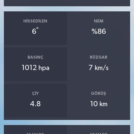
HISSEDILEN
NEM
°
6
%86
BASINÇ
RÜZGAR
1012
7
hpa
km/s
ÇIY
GÖRÜŞ
4.8
10
km