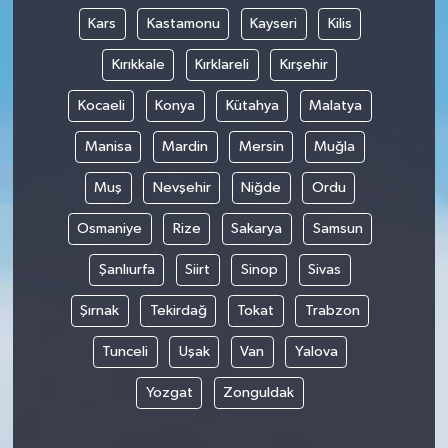
Kars
Kastamonu
Kayseri
Kilis
Kırıkkale
Kırklareli
Kırşehir
Kocaeli
Konya
Kütahya
Malatya
Manisa
Mardin
Mersin
Muğla
Muş
Nevşehir
Niğde
Ordu
Osmaniye
Rize
Sakarya
Samsun
Şanlıurfa
Siirt
Sinop
Sivas
Şırnak
Tekirdağ
Tokat
Trabzon
Tunceli
Uşak
Van
Yalova
Yozgat
Zonguldak