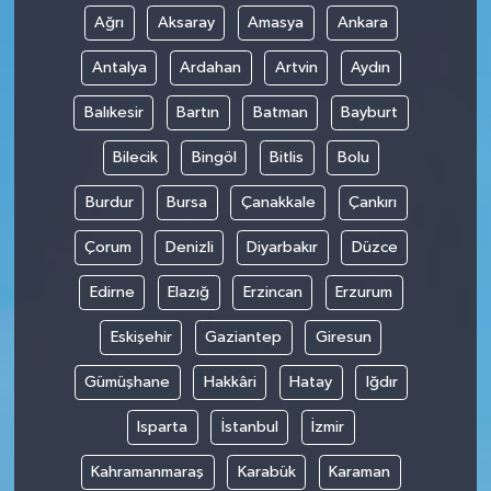
Ağrı
Aksaray
Amasya
Ankara
Antalya
Ardahan
Artvin
Aydın
Balıkesir
Bartın
Batman
Bayburt
Bilecik
Bingöl
Bitlis
Bolu
Burdur
Bursa
Çanakkale
Çankırı
Çorum
Denizli
Diyarbakır
Düzce
Edirne
Elazığ
Erzincan
Erzurum
Eskişehir
Gaziantep
Giresun
Gümüşhane
Hakkâri
Hatay
Iğdır
Isparta
İstanbul
İzmir
Kahramanmaraş
Karabük
Karaman