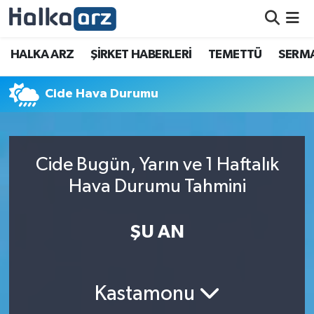
HALKA ARZ
HALKA ARZ
ŞİRKET HABERLERİ
TEMETTÜ
SERMA
SERMAYE ARTIRIMI
Cide Hava Durumu
ŞİRKET HABERLERİ
TEMETTÜ
Cide Bugün, Yarın ve 1 Haftalık
Hava Durumu Tahmini
İletişim
ŞU AN
Kastamonu