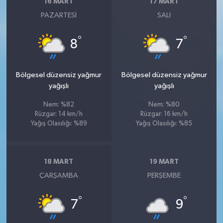
16 MART
17 MART
PAZARTESI
SALI
°
°
8
7
Bölgesel düzensiz yağmur
Bölgesel düzensiz yağmur
yağışlı
yağışlı
Nem: %82
Nem: %80
Rüzgar: 14 km/h
Rüzgar: 16 km/h
Yağış Olasılığı: %89
Yağış Olasılığı: %85
18 MART
19 MART
ÇARŞAMBA
PERŞEMBE
°
°
7
9