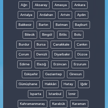
Ağrı
Aksaray
Amasya
Ankara
Antalya
Ardahan
Artvin
Aydın
Balıkesir
Bartın
Batman
Bayburt
Bilecik
Bingöl
Bitlis
Bolu
Burdur
Bursa
Çanakkale
Çankırı
Çorum
Denizli
Diyarbakır
Düzce
Edirne
Elazığ
Erzincan
Erzurum
Eskişehir
Gaziantep
Giresun
Gümüşhane
Hakkâri
Hatay
Iğdır
Isparta
İstanbul
İzmir
Kahramanmaraş
Karabük
Karaman