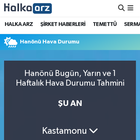
HALKA ARZ
HALKA ARZ
ŞİRKET HABERLERİ
TEMETTÜ
SERMA
SERMAYE ARTIRIMI
Hanönü Hava Durumu
ŞİRKET HABERLERİ
TEMETTÜ
Hanönü Bugün, Yarın ve 1
Haftalık Hava Durumu Tahmini
İletişim
ŞU AN
Kastamonu