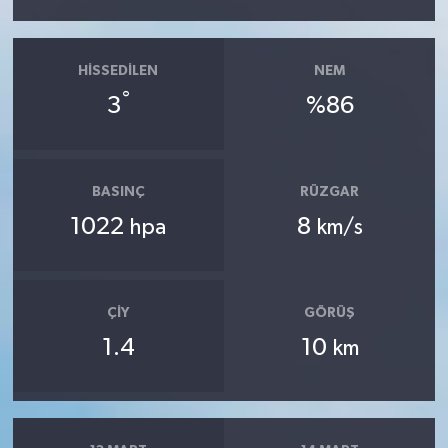
HISSEDILEN
NEM
°
3
%86
BASINÇ
RÜZGAR
1022
8
hpa
km/s
ÇIY
GÖRÜŞ
1.4
10
km