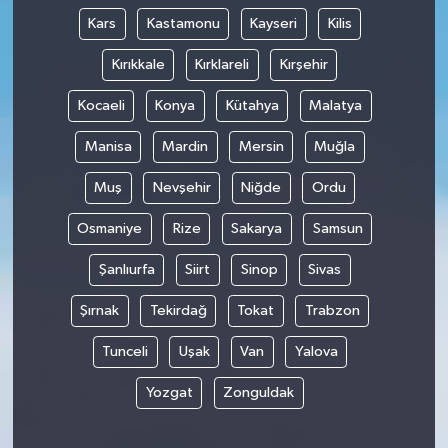
Kars
Kastamonu
Kayseri
Kilis
Kırıkkale
Kırklareli
Kırşehir
Kocaeli
Konya
Kütahya
Malatya
Manisa
Mardin
Mersin
Muğla
Muş
Nevşehir
Niğde
Ordu
Osmaniye
Rize
Sakarya
Samsun
Şanlıurfa
Siirt
Sinop
Sivas
Şırnak
Tekirdağ
Tokat
Trabzon
Tunceli
Uşak
Van
Yalova
Yozgat
Zonguldak