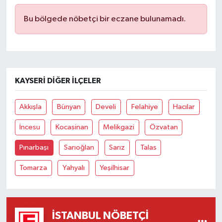
Bu bölgede nöbetçi bir eczane bulunamadı.
KAYSERI DIĞER İLÇELER
Akkışla
Bünyan
Develi
Felahiye
Hacılar
İncesu
Kocasinan
Melikgazi
Özvatan
Pınarbaşı
Sarıoğlan
Sarız
Talas
Tomarza
Yahyalı
Yeşilhisar
İSTANBUL NÖBETÇI