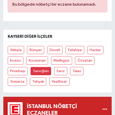
Bu bölgede nöbetçi bir eczane bulunamadı.
KAYSERI DIĞER İLÇELER
Akkışla
Bünyan
Develi
Felahiye
Hacılar
İncesu
Kocasinan
Melikgazi
Özvatan
Pınarbaşı
Sarıoğlan
Sarız
Talas
Tomarza
Yahyalı
Yeşilhisar
İSTANBUL NÖBETÇI
ECZANELER