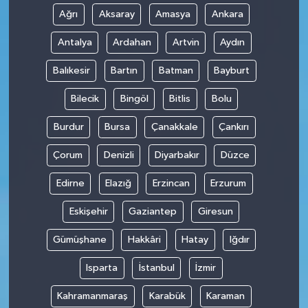
Ağrı
Aksaray
Amasya
Ankara
Antalya
Ardahan
Artvin
Aydın
Balıkesir
Bartın
Batman
Bayburt
Bilecik
Bingöl
Bitlis
Bolu
Burdur
Bursa
Çanakkale
Çankırı
Çorum
Denizli
Diyarbakır
Düzce
Edirne
Elazığ
Erzincan
Erzurum
Eskişehir
Gaziantep
Giresun
Gümüşhane
Hakkâri
Hatay
Iğdır
Isparta
İstanbul
İzmir
Kahramanmaraş
Karabük
Karaman