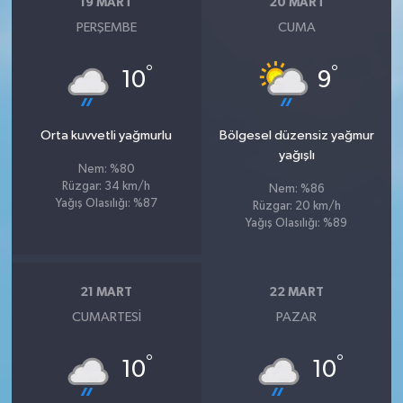
19 MART
20 MART
PERŞEMBE
CUMA
°
°
10
9
Orta kuvvetli yağmurlu
Bölgesel düzensiz yağmur
yağışlı
Nem: %80
Rüzgar: 34 km/h
Nem: %86
Yağış Olasılığı: %87
Rüzgar: 20 km/h
Yağış Olasılığı: %89
21 MART
22 MART
CUMARTESI
PAZAR
°
°
10
10