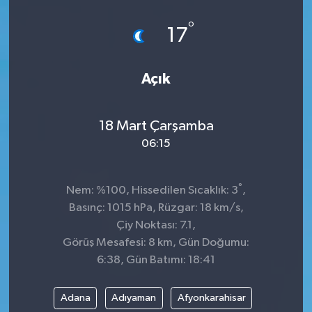
°
17
Açık
18 Mart Çarşamba
06:15
°
Nem: %100, Hissedilen Sıcaklık: 3
,
Basınç: 1015 hPa, Rüzgar: 18 km/s,
Çiy Noktası: 7.1,
Görüş Mesafesi: 8 km, Gün Doğumu:
6:38, Gün Batımı: 18:41
Adana
Adıyaman
Afyonkarahisar