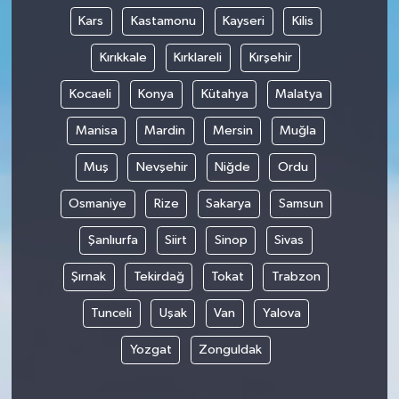
Kars
Kastamonu
Kayseri
Kilis
Kırıkkale
Kırklareli
Kırşehir
Kocaeli
Konya
Kütahya
Malatya
Manisa
Mardin
Mersin
Muğla
Muş
Nevşehir
Niğde
Ordu
Osmaniye
Rize
Sakarya
Samsun
Şanlıurfa
Siirt
Sinop
Sivas
Şırnak
Tekirdağ
Tokat
Trabzon
Tunceli
Uşak
Van
Yalova
Yozgat
Zonguldak