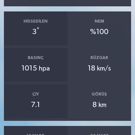
HISSEDILEN
NEM
°
3
%100
BASINÇ
RÜZGAR
1015
18
hpa
km/s
ÇIY
GÖRÜŞ
7.1
8
km