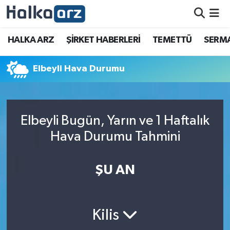
HALKA ARZ
HALKA ARZ
ŞİRKET HABERLERİ
TEMETTÜ
SERMA
SERMAYE ARTIRIMI
Elbeyli Hava Durumu
ŞİRKET HABERLERİ
TEMETTÜ
Elbeyli Bugün, Yarın ve 1 Haftalık
Hava Durumu Tahmini
İletişim
ŞU AN
Kilis