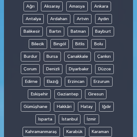
Ağrı
Aksaray
Amasya
Ankara
Antalya
Ardahan
Artvin
Aydın
Balıkesir
Bartın
Batman
Bayburt
Bilecik
Bingöl
Bitlis
Bolu
Burdur
Bursa
Çanakkale
Çankırı
Çorum
Denizli
Diyarbakır
Düzce
Edirne
Elazığ
Erzincan
Erzurum
Eskişehir
Gaziantep
Giresun
Gümüşhane
Hakkâri
Hatay
Iğdır
Isparta
İstanbul
İzmir
Kahramanmaraş
Karabük
Karaman