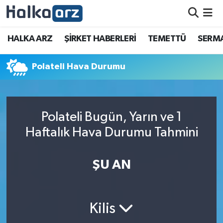
HALKA ARZ
HALKA ARZ
ŞİRKET HABERLERİ
TEMETTÜ
SERMA
SERMAYE ARTIRIMI
Polateli Hava Durumu
ŞİRKET HABERLERİ
TEMETTÜ
Polateli Bugün, Yarın ve 1
Haftalık Hava Durumu Tahmini
İletişim
ŞU AN
Kilis