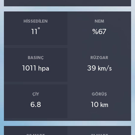
HISSEDILEN
NEM
°
11
%67
BASINÇ
RÜZGAR
1011
39
hpa
km/s
ÇIY
GÖRÜŞ
6.8
10
km