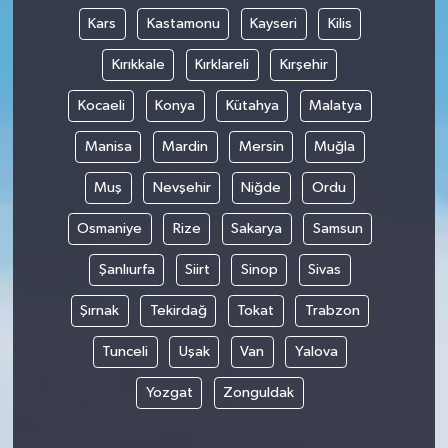
Kars
Kastamonu
Kayseri
Kilis
Kırıkkale
Kırklareli
Kırşehir
Kocaeli
Konya
Kütahya
Malatya
Manisa
Mardin
Mersin
Muğla
Muş
Nevşehir
Niğde
Ordu
Osmaniye
Rize
Sakarya
Samsun
Şanlıurfa
Siirt
Sinop
Sivas
Şırnak
Tekirdağ
Tokat
Trabzon
Tunceli
Uşak
Van
Yalova
Yozgat
Zonguldak