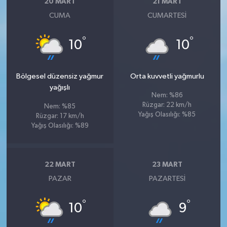
20 MART
21 MART
CUMA
CUMARTESI
°
°
10
10
Bölgesel düzensiz yağmur
Orta kuvvetli yağmurlu
yağışlı
Nem: %86
Rüzgar: 22 km/h
Nem: %85
Yağış Olasılığı: %85
Rüzgar: 17 km/h
Yağış Olasılığı: %89
22 MART
23 MART
PAZAR
PAZARTESI
°
°
10
9