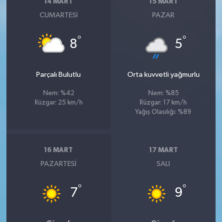
14 MART
15 MART
CUMARTESI
PAZAR
°
°
8
5
Parçalı Bulutlu
Orta kuvvetli yağmurlu
Nem: %42
Nem: %85
Rüzgar: 25 km/h
Rüzgar: 17 km/h
Yağış Olasılığı: %89
16 MART
17 MART
PAZARTESI
SALI
°
°
7
9