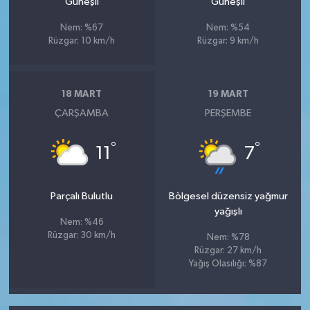
Güneşli
Güneşli
Nem: %67
Nem: %54
Rüzgar: 10 km/h
Rüzgar: 9 km/h
18 MART
19 MART
ÇARŞAMBA
PERŞEMBE
°
°
11
7
Parçalı Bulutlu
Bölgesel düzensiz yağmur
yağışlı
Nem: %46
Rüzgar: 30 km/h
Nem: %78
Rüzgar: 27 km/h
Yağış Olasılığı: %87