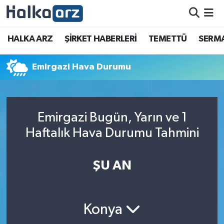
HALKA ARZ
HALKA ARZ
ŞİRKET HABERLERİ
TEMETTÜ
SERMA
SERMAYE ARTIRIMI
Emirgazi Hava Durumu
ŞİRKET HABERLERİ
TEMETTÜ
Emirgazi Bugün, Yarın ve 1
Haftalık Hava Durumu Tahmini
İletişim
ŞU AN
Konya