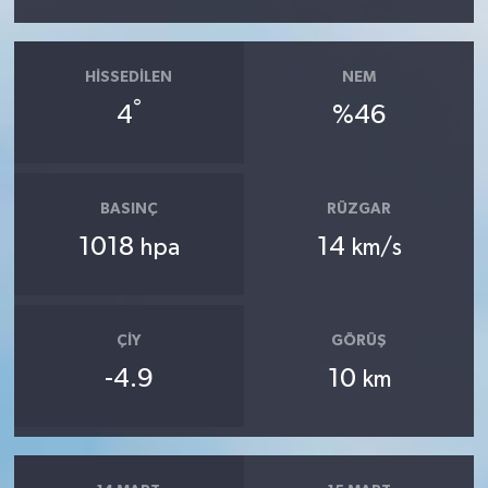
HISSEDILEN
NEM
°
4
%46
BASINÇ
RÜZGAR
1018
14
hpa
km/s
ÇIY
GÖRÜŞ
-4.9
10
km