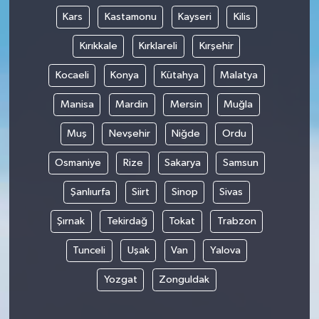
Kars
Kastamonu
Kayseri
Kilis
Kırıkkale
Kırklareli
Kırşehir
Kocaeli
Konya
Kütahya
Malatya
Manisa
Mardin
Mersin
Muğla
Muş
Nevşehir
Niğde
Ordu
Osmaniye
Rize
Sakarya
Samsun
Şanlıurfa
Siirt
Sinop
Sivas
Şırnak
Tekirdağ
Tokat
Trabzon
Tunceli
Uşak
Van
Yalova
Yozgat
Zonguldak