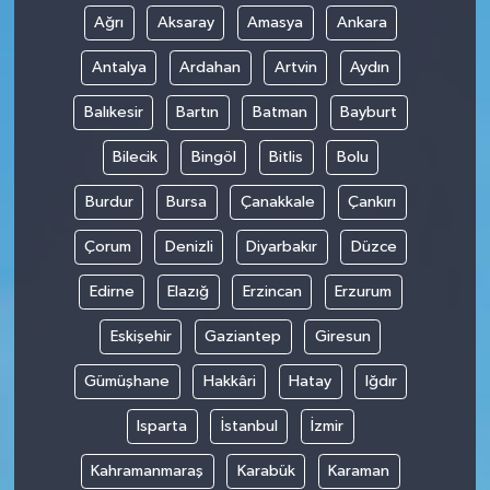
Ağrı
Aksaray
Amasya
Ankara
Antalya
Ardahan
Artvin
Aydın
Balıkesir
Bartın
Batman
Bayburt
Bilecik
Bingöl
Bitlis
Bolu
Burdur
Bursa
Çanakkale
Çankırı
Çorum
Denizli
Diyarbakır
Düzce
Edirne
Elazığ
Erzincan
Erzurum
Eskişehir
Gaziantep
Giresun
Gümüşhane
Hakkâri
Hatay
Iğdır
Isparta
İstanbul
İzmir
Kahramanmaraş
Karabük
Karaman