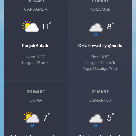
18 MART
19 MART
ÇARŞAMBA
PERŞEMBE
°
°
11
8
Parçalı Bulutlu
Orta kuvvetli yağmurlu
Nem: %50
Nem: %82
Rüzgar: 22 km/h
Rüzgar: 24 km/h
Yağış Olasılığı: %83
20 MART
21 MART
CUMA
CUMARTESI
°
°
7
5