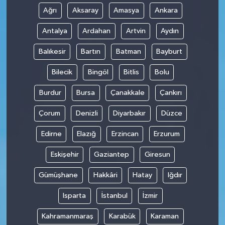
Ağrı
Aksaray
Amasya
Ankara
Antalya
Ardahan
Artvin
Aydın
Balıkesir
Bartın
Batman
Bayburt
Bilecik
Bingöl
Bitlis
Bolu
Burdur
Bursa
Çanakkale
Çankırı
Çorum
Denizli
Diyarbakır
Düzce
Edirne
Elazığ
Erzincan
Erzurum
Eskişehir
Gaziantep
Giresun
Gümüşhane
Hakkâri
Hatay
Iğdır
Isparta
İstanbul
İzmir
Kahramanmaraş
Karabük
Karaman