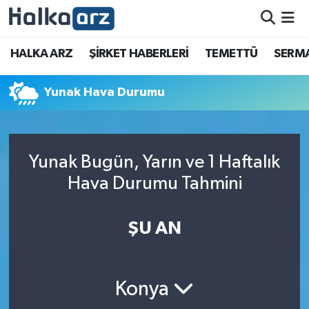
HALKA ARZ
HALKA ARZ
ŞİRKET HABERLERİ
TEMETTÜ
SERMA
SERMAYE ARTIRIMI
Yunak Hava Durumu
ŞİRKET HABERLERİ
TEMETTÜ
Yunak Bugün, Yarın ve 1 Haftalık
Hava Durumu Tahmini
İletişim
ŞU AN
Konya