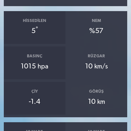
HISSEDILEN
NEM
°
5
%57
BASINÇ
RÜZGAR
1015
10
hpa
km/s
ÇIY
GÖRÜŞ
-1.4
10
km