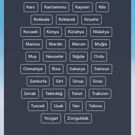
Kars
Kastamonu
Kayseri
Kilis
Kırıkkale
Kırklareli
Kırşehir
Kocaeli
Konya
Kütahya
Malatya
Manisa
Mardin
Mersin
Muğla
Muş
Nevşehir
Niğde
Ordu
Osmaniye
Rize
Sakarya
Samsun
Şanlıurfa
Siirt
Sinop
Sivas
Şırnak
Tekirdağ
Tokat
Trabzon
Tunceli
Uşak
Van
Yalova
Yozgat
Zonguldak