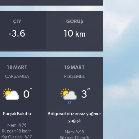
ÇIY
GÖRÜŞ
-3.6
10
km
18 MART
19 MART
ÇARŞAMBA
PERŞEMBE
°
°
0
3
Parçalı Bulutlu
Bölgesel düzensiz yağmur
yağışlı
Nem: %76
Rüzgar: 18 km/h
Nem: %98
Kar Olasılığı: %10
Rüzgar: 12 km/h