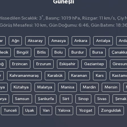
Güneşli
°
ssedilen Sıcaklık: 3
, Basınç: 1019 hPa, Rüzgar: 11 km/s, Çiy N
Görüş Mesafesi: 10 km, Gün Doğumu: 6:46, Gün Batımı: 18:3
ar
Ağrı
Aksaray
Amasya
Ankara
Antalya
Ard
lecik
Bingöl
Bitlis
Bolu
Burdur
Bursa
Çanakka
ığ
Erzincan
Erzurum
Eskişehir
Gaziantep
Giresun
r
Kahramanmaraş
Karabük
Karaman
Kars
Kastam
nya
Kütahya
Malatya
Manisa
Mardin
Mersin
arya
Samsun
Şanlıurfa
Siirt
Sinop
Sivas
Şırnak
Tunceli
Uşak
Van
Yalova
Yozgat
Zonguldak