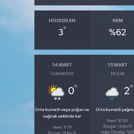
HISSEDILEN
NEM
°
3
%62
14 MART
15 MART
CUMARTESI
PAZAR
°
°
0
2
Orta kuvvetli veya yoğun ve
Orta kuvvetli yağmu
sağnak şeklinde kar
Nem: %100
Rüzgar: 13 km/h
Nem: %79
Yağış Olasılığı: %8
Rüzgar: 19 km/h