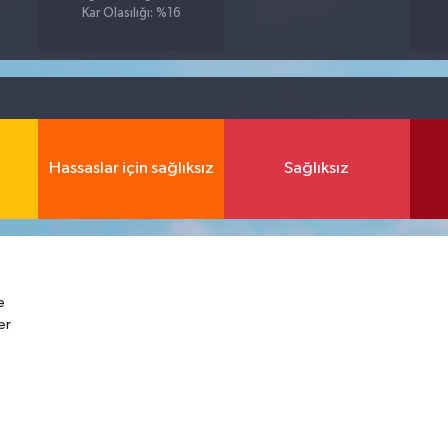
Kar Olasılığı: %16
Hassaslar için sağlıksız
Sağlıksız
e
er