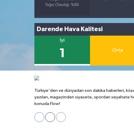
Yağış Olasılığı: %86
Darende Hava Kalitesi
İyi
1
Orta
Türkiye'den ve dünyadan son dakika haberleri, köş
yazıları, magazinden siyasete, spordan seyahate h
konuda Flow!