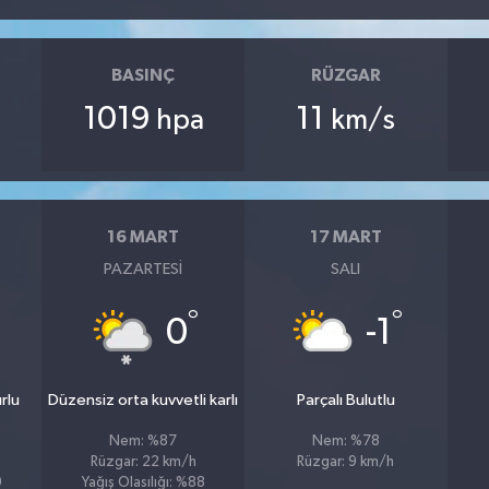
BASINÇ
RÜZGAR
1019
11
hpa
km/s
16 MART
17 MART
PAZARTESI
SALI
°
°
0
-1
rlu
Düzensiz orta kuvvetli karlı
Parçalı Bulutlu
Nem: %87
Nem: %78
Rüzgar: 22 km/h
Rüzgar: 9 km/h
9
Yağış Olasılığı: %88