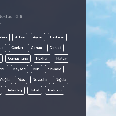
oktası: -3.6,
6
ahan
Artvin
Aydın
Balıkesir
le
Çankırı
Çorum
Denizli
Gümüşhane
Hakkâri
Hatay
onu
Kayseri
Kilis
Kırıkkale
Muğla
Muş
Nevşehir
Niğde
Tekirdağ
Tokat
Trabzon