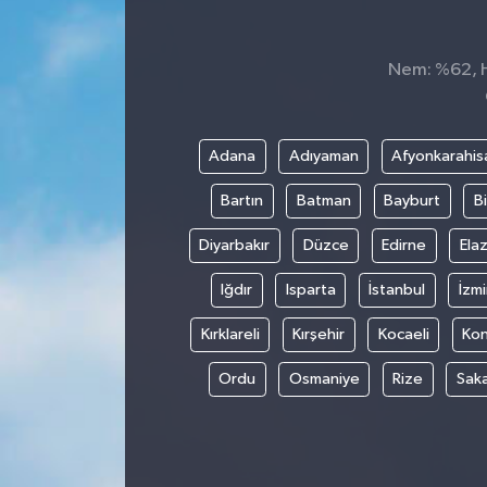
Nem: %62, Hi
Adana
Adıyaman
Afyonkarahis
Bartın
Batman
Bayburt
Bi
Diyarbakır
Düzce
Edirne
Elaz
Iğdır
Isparta
İstanbul
İzmi
Kırklareli
Kırşehir
Kocaeli
Ko
Ordu
Osmaniye
Rize
Sak