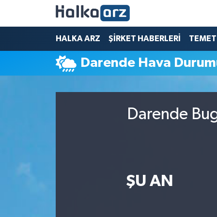
HALKA ARZ
HALKA ARZ
ŞİRKET HABERLERİ
TEMET
Darende Hava Durum
SERMAYE ARTIRIMI
ŞİRKET HABERLERİ
Darende Bugü
TEMETTÜ
İletişim
ŞU AN