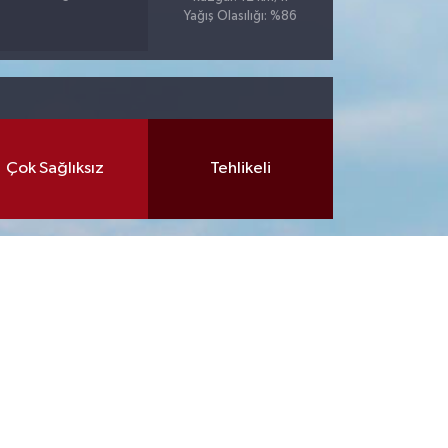
Yağış Olasılığı: %86
Çok Sağlıksız
Tehlikeli