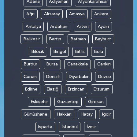
Adana
Adıyaman
Afyonkarahisar
Ağrı
Aksaray
Amasya
Ankara
Antalya
Ardahan
Artvin
Aydın
Balıkesir
Bartın
Batman
Bayburt
Bilecik
Bingöl
Bitlis
Bolu
Burdur
Bursa
Çanakkale
Çankırı
Çorum
Denizli
Diyarbakır
Düzce
Edirne
Elazığ
Erzincan
Erzurum
Eskişehir
Gaziantep
Giresun
Gümüşhane
Hakkâri
Hatay
Iğdır
Isparta
İstanbul
İzmir