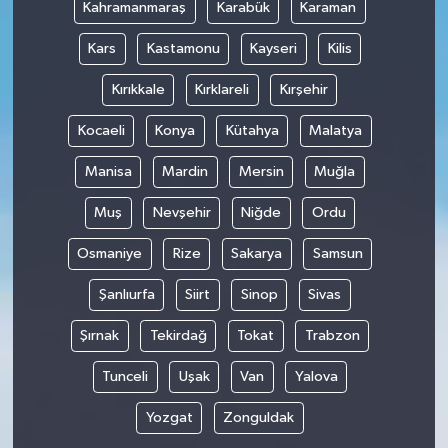
Kahramanmaraş
Karabük
Karaman
Kars
Kastamonu
Kayseri
Kilis
Kırıkkale
Kırklareli
Kırşehir
Kocaeli
Konya
Kütahya
Malatya
Manisa
Mardin
Mersin
Muğla
Muş
Nevşehir
Niğde
Ordu
Osmaniye
Rize
Sakarya
Samsun
Şanlıurfa
Siirt
Sinop
Sivas
Şırnak
Tekirdağ
Tokat
Trabzon
Tunceli
Uşak
Van
Yalova
Yozgat
Zonguldak