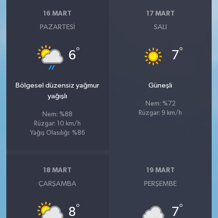
16 MART
17 MART
PAZARTESI
SALI
°
°
6
7
Bölgesel düzensiz yağmur
Güneşli
yağışlı
Nem: %72
Rüzgar: 9 km/h
Nem: %88
Rüzgar: 10 km/h
Yağış Olasılığı: %86
18 MART
19 MART
ÇARŞAMBA
PERŞEMBE
°
°
8
7