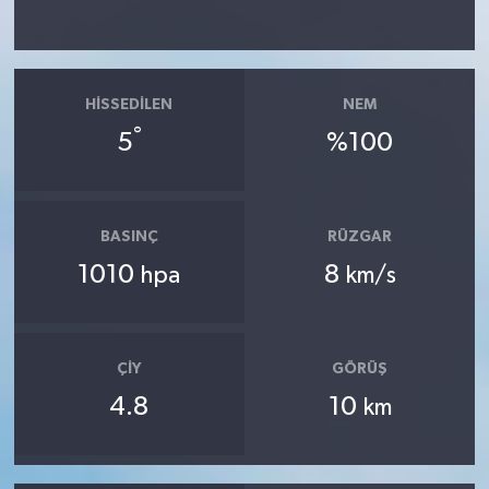
HISSEDILEN
NEM
°
5
%100
BASINÇ
RÜZGAR
1010
8
hpa
km/s
ÇIY
GÖRÜŞ
4.8
10
km