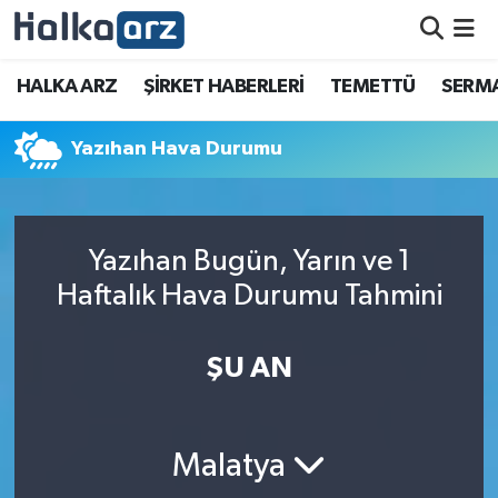
HALKA ARZ
HALKA ARZ
ŞİRKET HABERLERİ
TEMETTÜ
SERMA
SERMAYE ARTIRIMI
Yazıhan Hava Durumu
ŞİRKET HABERLERİ
TEMETTÜ
Yazıhan Bugün, Yarın ve 1
Haftalık Hava Durumu Tahmini
İletişim
ŞU AN
Malatya